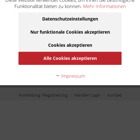
Funktionalität bieten zu können.
Mehr Informationen
Service Hotline
Datenschutzeinstellungen
Shop service
Nur funktionale Cookies akzeptieren
Informationen
Cookies akzeptieren
Newsletter
Alle Cookies akzeptieren
© Krüger GmbH 2021
* Alle Preise inkl. gesetzl. Mehrwertsteuer zzgl.
Versandkosten
, wenn nicht
Impressum
anders beschrieben
Anmeldung / Registrierung
Händler-Login
Kontakt