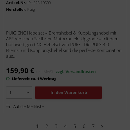
Bremszange K67 )
Artikel-Nr.:
PHS25-10509
Hersteller:
Puig
PUIG CNC Hebelset – Bremshebel & Kupplungshebel mit
ABE Verleihen Sie Ihrem Motorrad ein Upgrade – mit dem
hochwertigen CNC Hebelset von PUIG . Die PUIG 3.0
Brems- und Kupplungshebel sind die perfekte Kombination
aus...
159,90 €
inkl. MwSt.
zzgl. Versandkosten
Lieferzeit ca. 1 Werktag
In den
Warenkorb
Auf die Merkliste
1
2
3
4
5
6
7