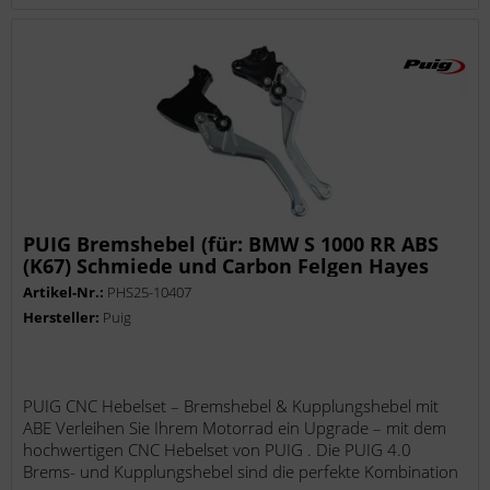
PUIG Bremshebel (für: BMW S 1000 RR ABS
(K67) Schmiede und Carbon Felgen Hayes
Bremszange K67 )
Artikel-Nr.:
PHS25-10407
Hersteller:
Puig
PUIG CNC Hebelset – Bremshebel & Kupplungshebel mit
ABE Verleihen Sie Ihrem Motorrad ein Upgrade – mit dem
hochwertigen CNC Hebelset von PUIG . Die PUIG 4.0
Brems- und Kupplungshebel sind die perfekte Kombination