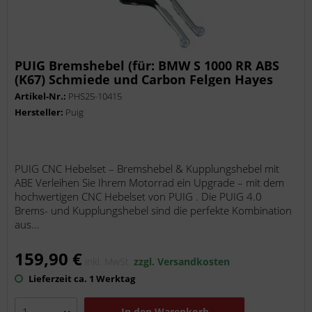
PUIG Bremshebel (für: BMW S 1000 RR ABS
(K67) Schmiede und Carbon Felgen Hayes
Bremszange K67 )
Artikel-Nr.:
PHS25-10415
Hersteller:
Puig
PUIG CNC Hebelset – Bremshebel & Kupplungshebel mit
ABE Verleihen Sie Ihrem Motorrad ein Upgrade – mit dem
hochwertigen CNC Hebelset von PUIG . Die PUIG 4.0
Brems- und Kupplungshebel sind die perfekte Kombination
aus...
159,90 €
inkl. MwSt.
zzgl. Versandkosten
Lieferzeit ca. 1 Werktag
In den
Warenkorb