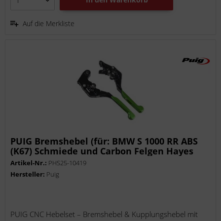
Auf die Merkliste
PUIG Bremshebel (für: BMW S 1000 RR ABS
(K67) Schmiede und Carbon Felgen Hayes
Bremszange K67 )
Artikel-Nr.:
PHS25-10419
Hersteller:
Puig
PUIG CNC Hebelset – Bremshebel & Kupplungshebel mit