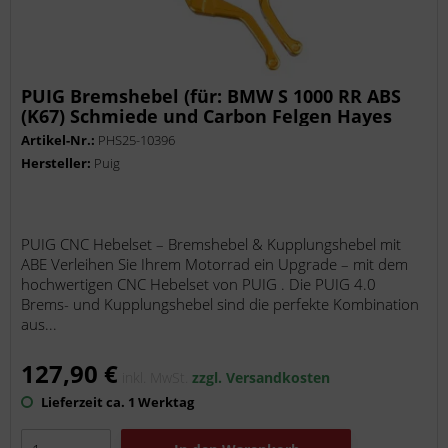
PUIG Bremshebel (für: BMW S 1000 RR ABS
(K67) Schmiede und Carbon Felgen Hayes
Bremszange K67 )
Artikel-Nr.:
PHS25-10396
Hersteller:
Puig
PUIG CNC Hebelset – Bremshebel & Kupplungshebel mit
ABE Verleihen Sie Ihrem Motorrad ein Upgrade – mit dem
hochwertigen CNC Hebelset von PUIG . Die PUIG 4.0
Brems- und Kupplungshebel sind die perfekte Kombination
aus...
127,90 €
inkl. MwSt.
zzgl. Versandkosten
Lieferzeit ca. 1 Werktag