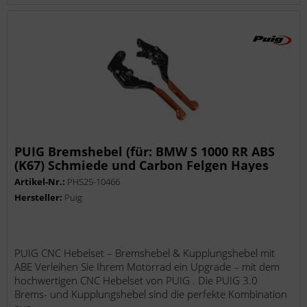
PUIG Bremshebel (für: BMW S 1000 RR ABS
(K67) Schmiede und Carbon Felgen Hayes
Bremszange K67 )
Artikel-Nr.:
PHS25-10466
Hersteller:
Puig
PUIG CNC Hebelset – Bremshebel & Kupplungshebel mit
ABE Verleihen Sie Ihrem Motorrad ein Upgrade – mit dem
hochwertigen CNC Hebelset von PUIG . Die PUIG 3.0
Brems- und Kupplungshebel sind die perfekte Kombination