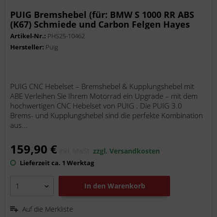
PUIG Bremshebel (für: BMW S 1000 RR ABS
(K67) Schmiede und Carbon Felgen Hayes
Bremszange K67 )
Artikel-Nr.:
PHS25-10462
Hersteller:
Puig
PUIG CNC Hebelset – Bremshebel & Kupplungshebel mit
ABE Verleihen Sie Ihrem Motorrad ein Upgrade – mit dem
hochwertigen CNC Hebelset von PUIG . Die PUIG 3.0
Brems- und Kupplungshebel sind die perfekte Kombination
aus...
159,90 €
inkl. MwSt.
zzgl. Versandkosten
Lieferzeit ca. 1 Werktag
In den
Warenkorb
Auf die Merkliste