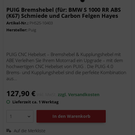
PUIG Bremshebel (für: BMW S 1000 RR ABS
(K67) Schmiede und Carbon Felgen Hayes
Bremszange K67 )
Artikel-Nr.:
PHS25-10403
Hersteller:
Puig
PUIG CNC Hebelset – Bremshebel & Kupplungshebel mit
ABE Verleihen Sie Ihrem Motorrad ein Upgrade – mit dem
hochwertigen CNC Hebelset von PUIG . Die PUIG 4.0
Brems- und Kupplungshebel sind die perfekte Kombination
aus...
127,90 €
inkl. MwSt.
zzgl. Versandkosten
Lieferzeit ca. 1 Werktag
In den
Warenkorb
Auf die Merkliste