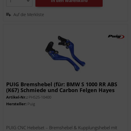
In den
Warenkorb
Auf die Merkliste
PUIG Bremshebel (für: BMW S 1000 RR ABS
(K67) Schmiede und Carbon Felgen Hayes
Bremszange K67 )
Artikel-Nr.:
PHS25-10400
Hersteller:
Puig
PUIG CNC Hebelset – Bremshebel & Kupplungshebel mit