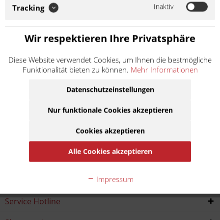
Inaktiv
Tracking
Schalthebel Motorrad
Wir respektieren Ihre Privatsphäre
Motorrad Schalthebel günstig online kaufen
Diese Website verwendet Cookies, um Ihnen die bestmögliche
Funktionalität bieten zu können.
Mehr Informationen
Stabile und hochfeste Ersatz-Schalthebel für diverse Modelle.
mehr erfahren »
Datenschutzeinstellungen
Nur funktionale Cookies akzeptieren
Cookies akzeptieren
Alle Cookies akzeptieren
Impressum
Service Hotline