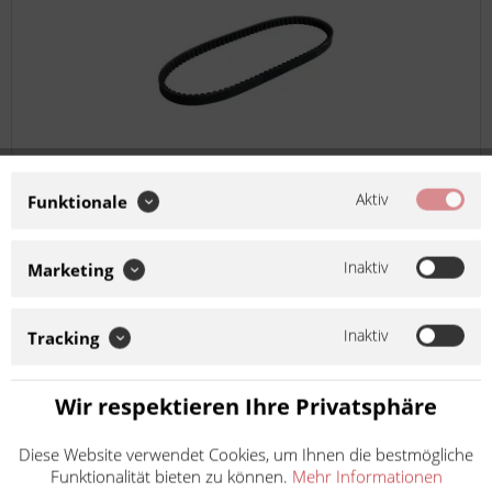
Bando Keilriemen Antriebsriemen SB-64
SB064
Aktiv
Funktionale
Artikel-Nr.:
962064
Hersteller:
Bando
Inaktiv
Marketing
Inaktiv
Tracking
Durch unterschiedliche Mess- und Produktionsverfahren
bei den Keilriemenherstellern entstehen
herstellerübergreifend unterschiedliche Längenangaben.
Wir respektieren Ihre Privatsphäre
Diese Unterschiede beeinflussen jedoch nicht die
Funktionalität der...
Diese Website verwendet Cookies, um Ihnen die bestmögliche
Inhalt
1
Funktionalität bieten zu können.
Mehr Informationen
30,50 €
inkl. MwSt.
zzgl. Versandkosten