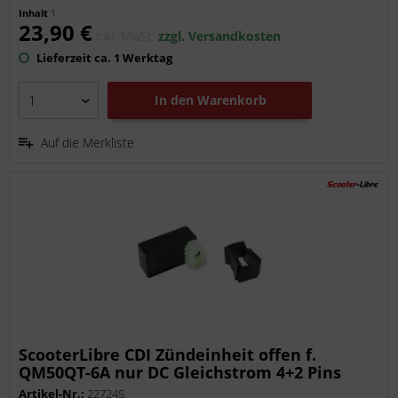
Inhalt
1
23,90 €
inkl. MwSt.
zzgl. Versandkosten
Lieferzeit ca. 1 Werktag
In den
Warenkorb
Auf die Merkliste
ScooterLibre CDI Zündeinheit offen f.
QM50QT-6A nur DC Gleichstrom 4+2 Pins
227245
Artikel-Nr.:
227245