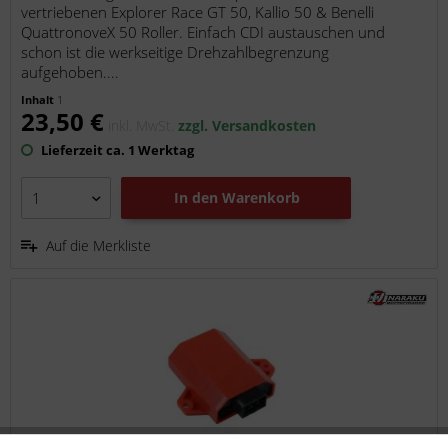
vertriebenen Explorer Race GT 50, Kallio 50 & Benelli
QuattronoveX 50 Roller. Einfach CDI austauschen und
schon ist die werkseitige Drehzahlbegrenzung
aufgehoben....
Inhalt
1
23,50 €
inkl. MwSt.
zzgl. Versandkosten
Lieferzeit ca. 1 Werktag
In den
Warenkorb
Auf die Merkliste