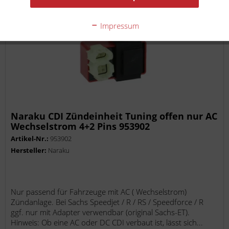
Impressum
Naraku CDI Zündeinheit Tuning offen nur AC
Wechselstrom 4+2 Pins 953902
Artikel-Nr.:
953902
Hersteller:
Naraku
Nur passend für Fahrzeuge mit AC ( Wechselstrom)
Zündanlage. Bei Sachs Speedjet / R / RS / Speedforce / R
ggf. nur mit Adapter verwendbar (original Sachs-ET).
Hinweis: Ob eine AC oder DC CDI verbaut ist, lässt sich...