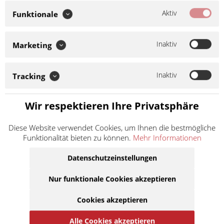
Aktiv
Funktionale
Naraku CDI Zündeinheit Tuning nur f. Fz mit
Wegfahrsperre 8 Pins 240441
Artikel-Nr.:
240441
Inaktiv
Marketing
Hersteller:
Naraku
Inaktiv
Tracking
Tuning CDI ohne Drehzahlbegrenzung - für maximale
Drehzahl und Performance. Mit digitaler
Wir respektieren Ihre Privatsphäre
Zündzeitpunktberechnung und dynamischer Zündkurve.
Für Peugeot mit werksseitiger Wegfahrsperre. Nur passend
Diese Website verwendet Cookies, um Ihnen die bestmögliche
auf Peugeot...
Funktionalität bieten zu können.
Mehr Informationen
Inhalt
1
49,90 €
Datenschutzeinstellungen
inkl. MwSt.
zzgl. Versandkosten
Lieferzeit ca. 1 Werktag
Nur funktionale Cookies akzeptieren
In den
Warenkorb
Cookies akzeptieren
Auf die Merkliste
Alle Cookies akzeptieren