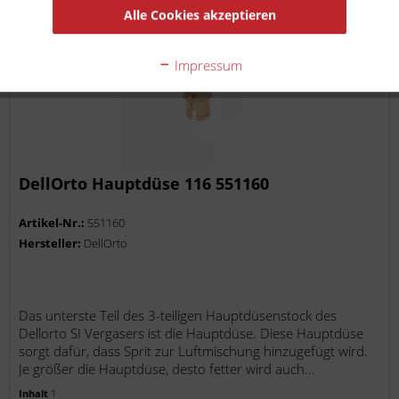
Alle Cookies akzeptieren
Impressum
DellOrto Hauptdüse 116 551160
Artikel-Nr.:
551160
Hersteller:
DellOrto
Das unterste Teil des 3-teiligen Hauptdüsenstock des
Dellorto SI Vergasers ist die Hauptdüse. Diese Hauptdüse
sorgt dafür, dass Sprit zur Luftmischung hinzugefügt wird.
Je größer die Hauptdüse, desto fetter wird auch...
Inhalt
1