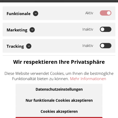
DellOrto Hauptdüse 113 551130
Aktiv
Funktionale
Artikel-Nr.:
551130
Hersteller:
DellOrto
Inaktiv
Marketing
Inaktiv
Tracking
Das unterste Teil des 3-teiligen Hauptdüsenstock des
Dellorto SI Vergasers ist die Hauptdüse. Diese Hauptdüse
sorgt dafür, dass Sprit zur Luftmischung hinzugefügt wird.
Wir respektieren Ihre Privatsphäre
Je größer die Hauptdüse, desto fetter wird auch...
Inhalt
1
Diese Website verwendet Cookies, um Ihnen die bestmögliche
1,50 €
inkl. MwSt.
zzgl. Versandkosten
Funktionalität bieten zu können.
Mehr Informationen
Lieferzeit ca. 1 Werktag
Datenschutzeinstellungen
In den
Warenkorb
Nur funktionale Cookies akzeptieren
Auf die Merkliste
Cookies akzeptieren