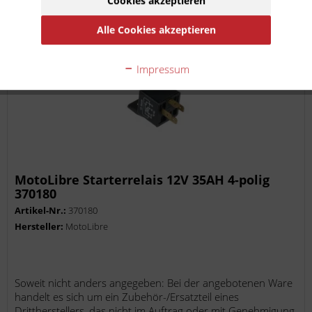
Cookies akzeptieren
Auf die Merkliste
Alle Cookies akzeptieren
Impressum
MotoLibre Starterrelais 12V 35AH 4-polig
370180
Artikel-Nr.:
370180
Hersteller:
MotoLibre
Soweit nicht anders angegeben: Bei der angebotenen Ware
handelt es sich um ein Zubehör-/Ersatzteil eines
Drittherstellers, das nicht im Auftrag oder mit Genehmigung