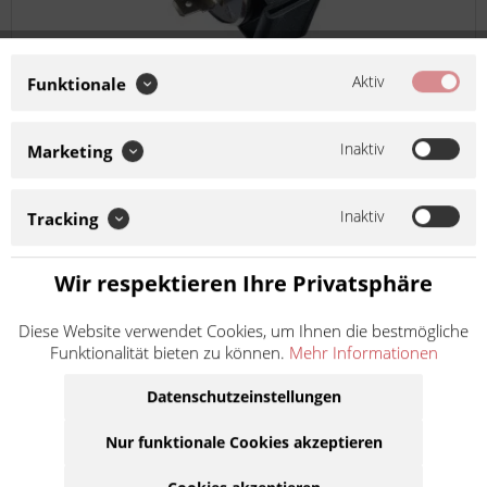
Aktiv
Funktionale
MotoLibre Blinkrelais 6V mechanisch 3-polig
315330
Artikel-Nr.:
315330
Inaktiv
Marketing
Hersteller:
MotoLibre
Inaktiv
Tracking
Ersatzteil in Erstausrüsterqualität für Motorrad, Motorroller
und ATV bzw. Quad Soweit nicht anders angegeben: Bei der
Wir respektieren Ihre Privatsphäre
angebotenen Ware handelt es sich um ein
Zubehör-/Ersatzteil eines Drittherstellers, das nicht im...
Diese Website verwendet Cookies, um Ihnen die bestmögliche
Funktionalität bieten zu können.
Mehr Informationen
Inhalt
1
34,50 €
inkl. MwSt.
zzgl. Versandkosten
Datenschutzeinstellungen
Lieferzeit ca. 1 Werktag
Nur funktionale Cookies akzeptieren
In den
Warenkorb