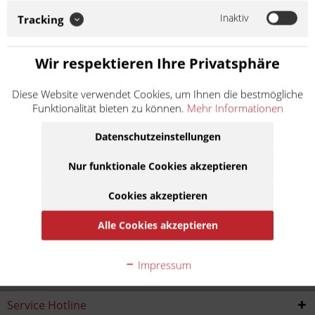
Inaktiv
Drehzahlbegrenzer
Tracking
Wir respektieren Ihre Privatsphäre
Drehzahlbegrenzer günstig online kaufen
Diese Website verwendet Cookies, um Ihnen die bestmögliche
Drehzahlbegrenzer zum kurzfristigen Einsatz. Nicht als
Funktionalität bieten zu können.
Mehr Informationen
dauerhafte Drosselung zu verwenden. Weitere Angaben
finden Sie in der Artikelbeschreibung.
mehr erfahren »
Datenschutzeinstellungen
Nur funktionale Cookies akzeptieren
Cookies akzeptieren
Alle Cookies akzeptieren
Impressum
Service Hotline