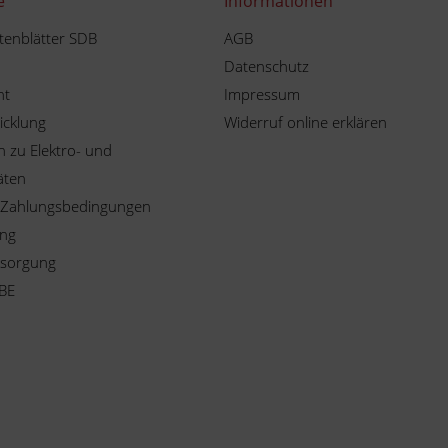
e
Informationen
tenblätter SDB
AGB
Datenschutz
ht
Impressum
icklung
Widerruf online erklären
 zu Elektro- und
äten
 Zahlungsbedingungen
ung
tsorgung
BE