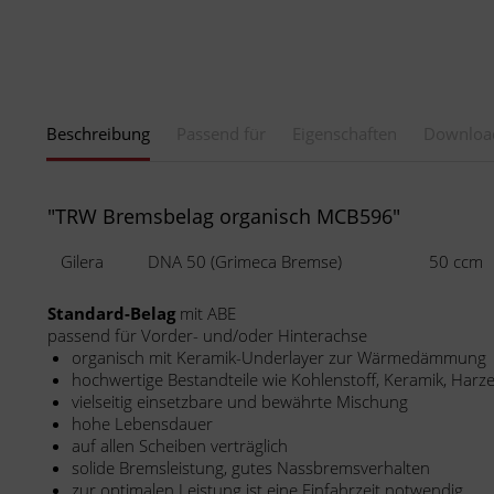
Beschreibung
Passend für
Eigenschaften
Downloa
"TRW Bremsbelag organisch MCB596"
Gilera
DNA 50 (Grimeca Bremse)
50 ccm
Standard-Belag
mit ABE
passend für Vorder- und/oder Hinterachse
organisch mit Keramik-Underlayer zur Wärmedämmung
hochwertige Bestandteile wie Kohlenstoff, Keramik, Harze
vielseitig einsetzbare und bewährte Mischung
hohe Lebensdauer
auf allen Scheiben verträglich
solide Bremsleistung, gutes Nassbremsverhalten
zur optimalen Leistung ist eine Einfahrzeit notwendig