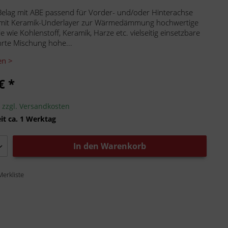
elag mit ABE passend für Vorder- und/oder Hinterachse
 mit Keramik-Underlayer zur Wärmedämmung hochwertige
e wie Kohlenstoff, Keramik, Harze etc. vielseitig einsetzbare
rte Mischung hohe...
en >
€ *
.
zzgl. Versandkosten
it ca. 1 Werktag
In den
Warenkorb
Merkliste