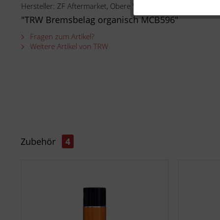
Hersteller: ZF Aftermarket, Obere Weiden 12 , 97424 Schwei
"TRW Bremsbelag organisch MCB596"
Fragen zum Artikel?
Weitere Artikel von TRW
Zubehör
4