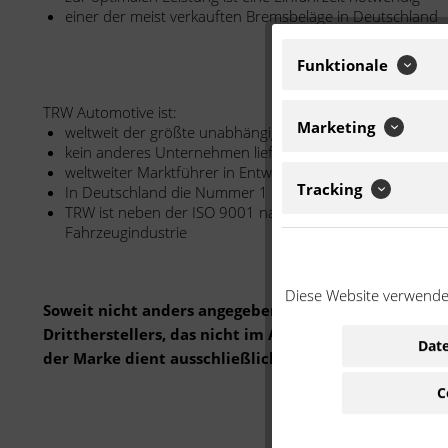
einer der meist verkauften Bremsbeläge in Deutschland
Funktionale
TRW Automotive ist:
Marketing
weltweit der größte unabhängige Hersteller von Brems
kein anderes Unternehmen liefert weltweit mehr ABS-Sy
weltweiter Marktführer in Entwicklung, Design, Herstell
Tracking
In Deutschland die Nummer 1 mit Motorrad-Bremsbeläg
TRW ist neben der ISO 9001 nach ISO/TS 16949 zertifizie
Fahrzeugindustrie
Diese Website verwendet
Soweit nicht anders angegeben: Bei der angebotenen 
Drittherstellers, das nicht im Auftrag oder mit Gen
Date
der Marke dient ausschließlich der Bestimmung der 
C