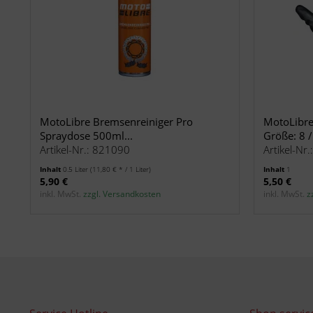
MotoLibre Bremsenreiniger Pro
MotoLibr
Spraydose 500ml...
Größe: 8 /
Artikel-Nr.: 821090
Artikel-Nr
Inhalt
0.5 Liter
(11,80 € * / 1 Liter)
Inhalt
1
5,90 €
5,50 €
inkl. MwSt.
zzgl. Versandkosten
inkl. MwSt.
z