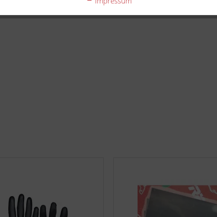
Impressum
nfurt DE, online.zf-aftermarket@zf.com