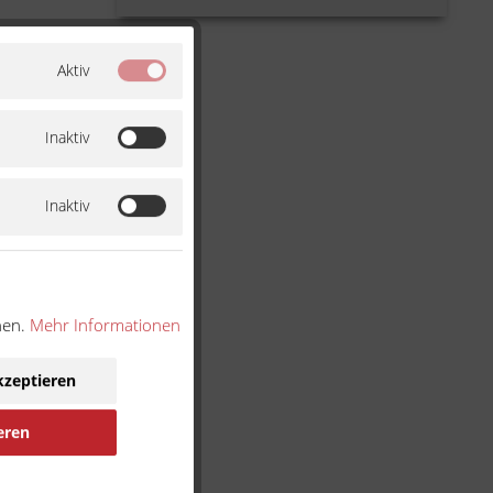
Aktiv
Inaktiv
Inaktiv
nen.
Mehr Informationen
ennung
kzeptieren
eren