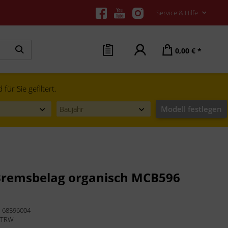
Service & Hilfe
0,00 € *
ür Sie gefiltert.
Modell festlegen
remsbelag organisch MCB596
:
68596004
:
TRW