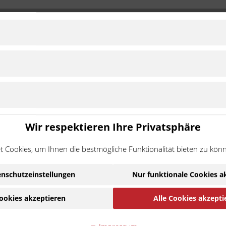
modulen
steme
ung und Integration von Lenksystemen für Nutzfahrzeuge
en
rt, dem neuesten Qualitätsstandard der internationalen
Wir respektieren Ihre Privatsphäre
 Cookies, um Ihnen die bestmögliche Funktionalität bieten zu kön
Ware handelt es sich um ein Zubehör-/Ersatzteil eines
ehmigung des Motorradherstellers hergestellt wurde. Die N
nschutzeinstellungen
Nur funktionale Cookies a
Kompatibilität.
ookies akzeptieren
Alle Cookies akzepti