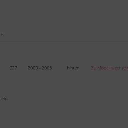
ds
C27
2000 - 2005
hinten
Zu Modell wechsel
 etc.