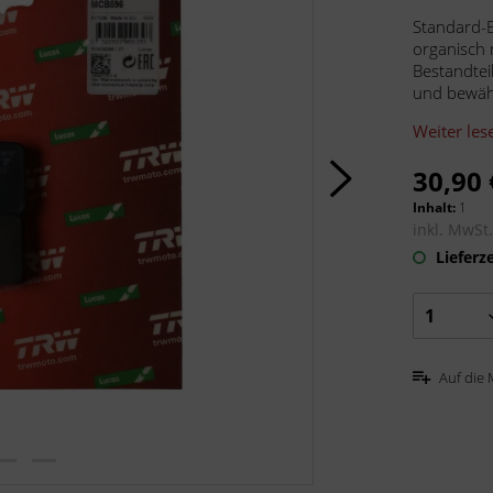
Standard-B
organisch
Bestandteil
und bewäh
Weiter les
30,90 
Inhalt:
1
inkl. MwSt
Lieferze
Auf die 