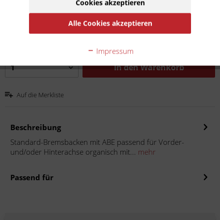
Cookies akzeptieren
47,90 € *
Inhalt:
1
Alle Cookies akzeptieren
inkl. MwSt.
zzgl. Versandkosten
Lieferzeit 10 Werktage
Impressum
In den
Warenkorb
Auf die Merkliste
Beschreibung
Standard-Bremsbacken mit ABE passend für Vorder-
und/oder Hinterachse organisch mit...
mehr
Passend für