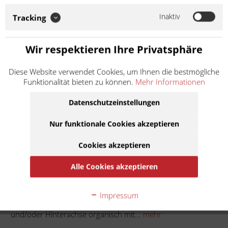
Keramik-Underlayer zur Wärmedämmung hochwertige
Bestandteile wie Kohlenstoff, Keramik, Harze etc. vielseitig
Inaktiv
Tracking
einsetzbare und bewährte Mischung...
Weiter lesen >
Wir respektieren Ihre Privatsphäre
19,90 € *
Diese Website verwendet Cookies, um Ihnen die bestmögliche
Inhalt:
1
Funktionalität bieten zu können.
Mehr Informationen
inkl. MwSt.
zzgl. Versandkosten
Lieferzeit ca. 1 Werktag
Datenschutzeinstellungen
Nur funktionale Cookies akzeptieren
In den
Warenkorb
Cookies akzeptieren
Auf die Merkliste
Alle Cookies akzeptieren
Beschreibung
Impressum
Standard-Bremsbacken mit ABE passend für Vorder-
und/oder Hinterachse organisch mit...
mehr