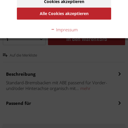
Cookies akzeptieren
23,90 € *
Inhalt:
1
Alle Cookies akzeptieren
inkl. MwSt.
zzgl. Versandkosten
Lieferzeit 10 Werktage
Impressum
In den
Warenkorb
Auf die Merkliste
Beschreibung
Standard-Bremsbacken mit ABE passend für Vorder-
und/oder Hinterachse organisch mit...
mehr
Passend für