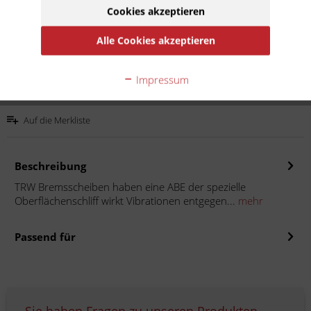
Cookies akzeptieren
Inhalt:
1
inkl. MwSt.
zzgl. Versandkosten
Alle Cookies akzeptieren
Lieferzeit 10 Werktage
Impressum
In den
Warenkorb
Auf die Merkliste
Beschreibung
TRW Bremsscheiben haben eine ABE der spezielle
Oberflächenschliff wirkt Vibrationen entgegen...
mehr
Passend für