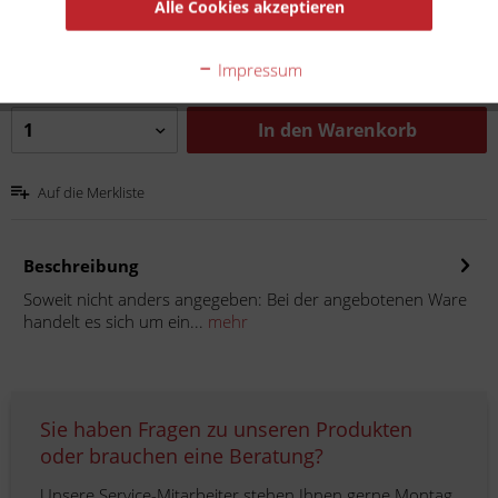
Alle Cookies akzeptieren
Inhalt:
1
inkl. MwSt.
zzgl. Versandkosten
Impressum
Lieferzeit 10 Werktage
In den
Warenkorb
Auf die Merkliste
Beschreibung
Soweit nicht anders angegeben: Bei der angebotenen Ware
handelt es sich um ein...
mehr
Sie haben Fragen zu unseren Produkten
oder brauchen eine Beratung?
Unsere Service-Mitarbeiter stehen Ihnen gerne Montag