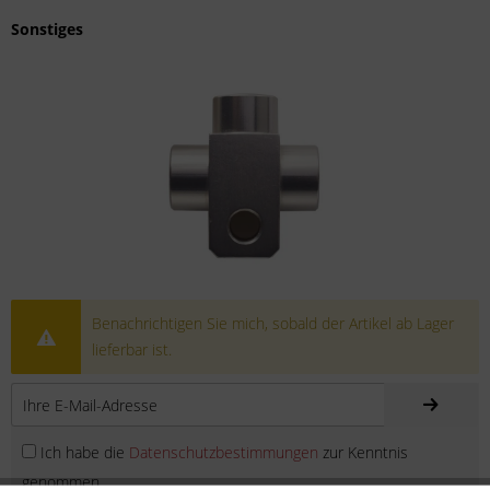
Sonstiges
Benachrichtigen Sie mich, sobald der Artikel ab Lager
lieferbar ist.
Ich habe die
Datenschutzbestimmungen
zur Kenntnis
genommen.