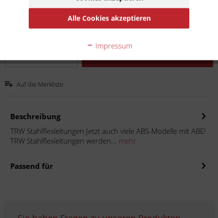
Inhalt:
1
Alle Cookies akzeptieren
inkl. MwSt.
zzgl. Versandkosten
Lieferzeit 10 Werktage
Impressum
In den
Warenkorb
Auf die Merkliste
Beschreibung
TRW Stahlflexleitungen Jetzt auch viele ABS-Modelle mit ABE!
TRW Stahlflexleitungen werden...
mehr
Passend für