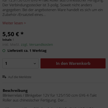
für 125/150 ccm GY6 4-Takt Roller aus chinesischer Fertigung.
Der Verbindungsstecker ist 3-polig. Soweit nicht anders
angegeben: Bei der angebotenen Ware handelt es sich um ein
Zubehör-/Ersatzteil eines...
Weiter lesen >
5,50 € *
Inhalt:
1
inkl. MwSt.
zzgl. Versandkosten
Lieferzeit ca. 1 Werktag
In den
Warenkorb
Auf die Merkliste
Beschreibung
Blinkerrelais / Blinkgeber 12V für 125/150 ccm GY6 4-Takt
Roller aus chinesischer Fertigung. Der...