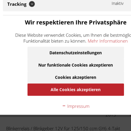
Cityliner 50
139QMB
-
Inaktiv
Tracking
Ecobikes
ccm
0000
0000
MKS
50
TT50QT-
Wir respektieren Ihre Privatsphäre
Jive 50
-
Ecobikes
ccm
15
0000
Diese Website verwendet Cookies, um Ihnen die bestmögli
0000
Funktionalität bieten zu können.
Mehr Informationen
MKS
50
TT50QT-
Panter 50
-
Ecobikes
ccm
26
0000
Datenschutzeinstellungen
2011
125
Nur funktionale Cookies akzeptieren
Rex
Milano 125
4 Takt
-
ccm
2016
Cookies akzeptieren
2006
50
LAEAGZ4 -
Rex
RS 500
-
Alle Cookies akzeptieren
ccm
4 Takt
2013
2007
Speedforce
50
Impressum
Sachs
L4HGTBBP
-
50
ccm
2013
Blinkerrelais / Blinkgeber 12V für 125/150 ccm GY6 4-Takt