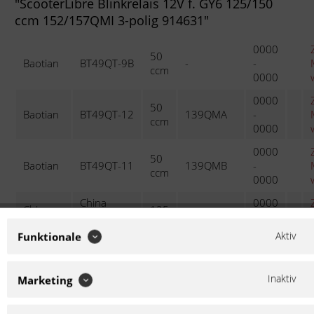
"ScooterLibre Blinkrelais 12V f. GY6 125/150
ccm 152/157QMI 3-polig 914631"
0000
50
Baotian
BT49QT-9B
-
-
ccm
0000
0000
50
Baotian
BT49QT-12
139QMA
-
ccm
0000
0000
50
Baotian
BT49QT-11
139QMB
-
ccm
0000
China
0000
China
125
Roller 125
152-QMI
-
Roller
ccm
4 Takt
0000
Aktiv
Funktionale
0000
Formula
50
Jack Fox
-
2000
ccm
Inaktiv
Marketing
0000
0000
MKS
50