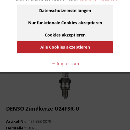
11,90 €
inkl. MwSt.
zzgl. Versandkosten
Datenschutzeinstellungen
Lieferzeit ca. 1 Werktag
Nur funktionale Cookies akzeptieren
In den
Warenkorb
Cookies akzeptieren
Auf die Merkliste
Alle Cookies akzeptieren
Impressum
DENSO Zündkerze U24FSR-U
Artikel-Nr.:
451-858-0079
Hersteller:
DENSO