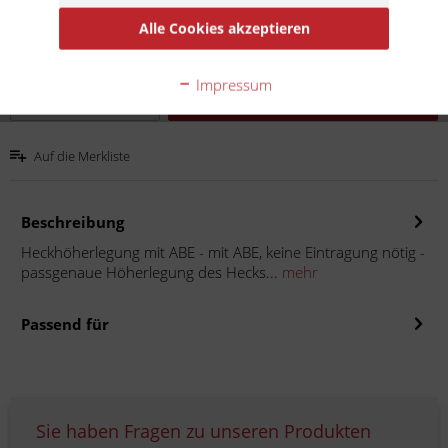
inkl. MwSt.
zzgl. Versandkosten
Alle Cookies akzeptieren
Lieferzeit 10 Werktage
Impressum
In den
Warenkorb
Auf die Merkliste
Beschreibung
Heckhöherlegung mit ABE - mit ABE, keine Eintragung nötig -
passgenaue Höherlegung des Hecks...
mehr
Passend für
Sie haben Fragen zu unseren Produkten