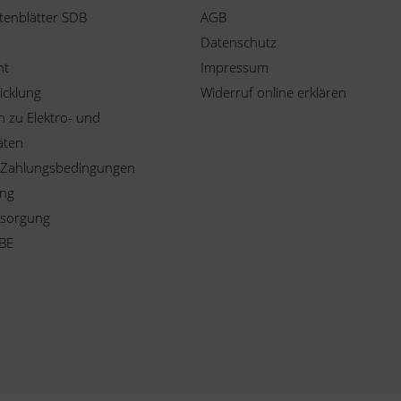
tenblätter SDB
AGB
Datenschutz
ht
Impressum
icklung
Widerruf online erklären
 zu Elektro- und
äten
 Zahlungsbedingungen
ung
tsorgung
BE