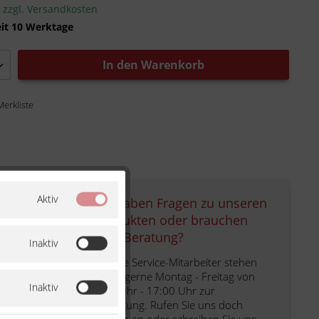
.
zzgl. Versandkosten
eit 10 Werktage
In den
Warenkorb
Merkliste
Aktiv
Sie haben Fragen zu unseren
Produkten oder brauchen
eine Beratung?
Inaktiv
Unsere Service-Mitarbeiter stehen
Ihnen gerne Montag - Freitag von
Inaktiv
9:00 Uhr - 17:00 Uhr zur
Verfügung. Rufen Sie uns doch