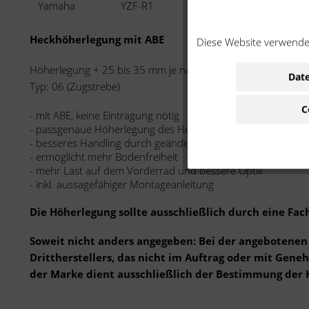
Yamaha
YZF-R1
1000 ccm
RN
Heckhöherlegung mit ABE
Diese Website verwendet
Höherlegung + 25 bis 35 mm je nach Fahrzeug
Date
Typ: 06 (Zugstrebe)
C
- mit ABE, keine Eintragung nötig
- passgenaue Höherlegung des Hecks
- besseres Handling durch geänderte Fahrwerksgeometrie
- ermöglicht mehr Bodenfreiheit
- mehr Last auf dem Vorderrad und bessere Optik
- inkl. aussagefähiger Montageanleitung
Die Höherlegung sollte ausschließlich durch eine Fa
Soweit nicht anders angegeben: Bei der angebotenen 
Drittherstellers, das nicht im Auftrag oder mit Gen
der Marke dient ausschließlich der Bestimmung der 