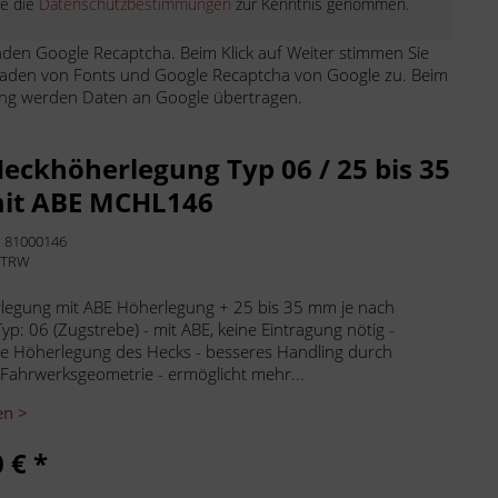
be die
Datenschutzbestimmungen
zur Kenntnis genommen.
den Google Recaptcha. Beim Klick auf Weiter stimmen Sie
aden von Fonts und Google Recaptcha von Google zu. Beim
ng werden Daten an Google übertragen.
eckhöherlegung Typ 06 / 25 bis 35
it ABE MCHL146
:
81000146
:
TRW
legung mit ABE Höherlegung + 25 bis 35 mm je nach
yp: 06 (Zugstrebe) - mit ABE, keine Eintragung nötig -
e Höherlegung des Hecks - besseres Handling durch
Fahrwerksgeometrie - ermöglicht mehr...
en >
 € *