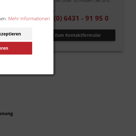
einfach an oder schreiben Sie uns.
Telefon
+49 (0) 6431 - 91 95 0
nen.
Mehr Informationen
kzeptieren
Zum Kontaktformular
eren
ennung