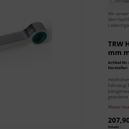
Ich ha
Wir verwen
dem Nachl
Ladevorga
TRW H
mm m
Artikel-Nr.
Hersteller
Heckhöher
Fahrzeug T
passgenau
geänderte 
Weiter les
207,90
Inhalt:
1