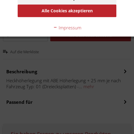
Inhalt:
1
Alle Cookies akzeptieren
inkl. MwSt.
zzgl. Versandkosten
Lieferzeit 10 Werktage
Impressum
In den
Warenkorb
Auf die Merkliste
Beschreibung
Heckhöherlegung mit ABE Höherlegung + 25 mm je nach
Fahrzeug Typ: 01 (Dreiecksplatten) -...
mehr
Passend für