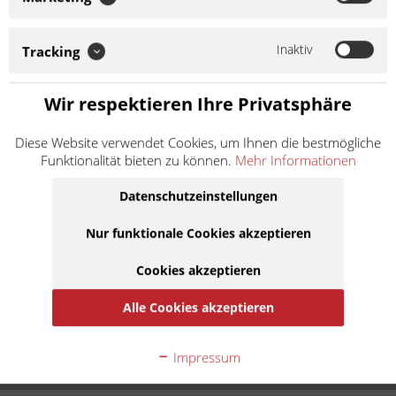
zugewiesenes Modell gem. Artikelnamen. Der Kettenkit besteht
aus hochwertigen Komponenten. Auf Anfrage können weitere
Spezifikationen des Kits mitgeteilt werden. Die Kette wird offen
Inaktiv
Tracking
mit einem...
Weiter lesen >
Wir respektieren Ihre Privatsphäre
90,50 € *
Diese Website verwendet Cookies, um Ihnen die bestmögliche
inkl. MwSt.
zzgl. Versandkosten
Funktionalität bieten zu können.
Mehr Informationen
Lieferzeit ca. 1 Werktag
Datenschutzeinstellungen
In den
Warenkorb
Nur funktionale Cookies akzeptieren
Cookies akzeptieren
Auf die Merkliste
Alle Cookies akzeptieren
Beschreibung
Kettenkit bzw. Kettensatz für zugewiesenes Modell gem.
Impressum
Artikelnamen. Der Kettenkit besteht aus...
mehr