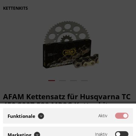
KETTENKITS
AFAM Kettensatz für Husqvarna TC
450 2007 520 MR2G Kettenkit
Aktiv
Funktionale
Artikel-Nr.:
KKF-22914
Hersteller:
AFAM
Kettenkit bzw. Kettensatz für
Inaktiv
Marketing