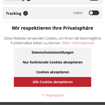
zugewiesenes Modell gem. Artikelnamen. Der Kettenkit besteht
aus hochwertigen Komponenten. Auf Anfrage können weitere
Spezifikationen des Kits mitgeteilt werden. Die Kette wird offen
Inaktiv
Tracking
mit einem...
Weiter lesen >
Wir respektieren Ihre Privatsphäre
124,90 € *
Diese Website verwendet Cookies, um Ihnen die bestmögliche
inkl. MwSt.
zzgl. Versandkosten
Funktionalität bieten zu können.
Mehr Informationen
Lieferzeit 10 Werktage
Datenschutzeinstellungen
In den
Warenkorb
Nur funktionale Cookies akzeptieren
Cookies akzeptieren
Auf die Merkliste
Alle Cookies akzeptieren
Beschreibung
Kettenkit bzw. Kettensatz für zugewiesenes Modell gem.
Impressum
Artikelnamen. Der Kettenkit besteht aus...
mehr