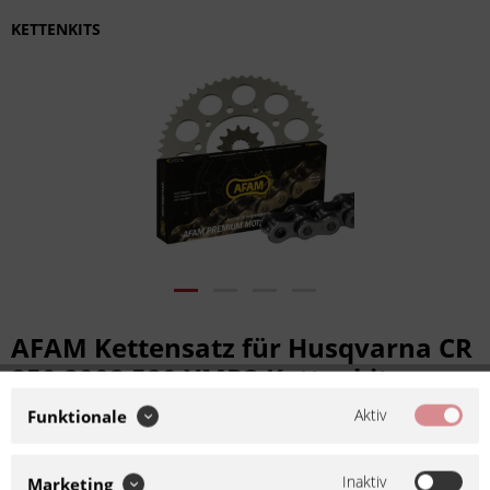
KETTENKITS
AFAM Kettensatz für Husqvarna CR
250 2002 520 XMR3 Kettenkit
Aktiv
Funktionale
Artikel-Nr.:
KKF-37488
Hersteller:
AFAM
Kettenkit bzw. Kettensatz für
Inaktiv
Marketing