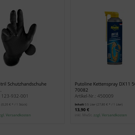
itril Schutzhandschuhe
Putoline Kettenspray DX11 
.
70082
.: 123-932-001
Artikel-Nr.: 450009
k
(0,20 € * / 1 Stück)
Inhalt
0.5 Liter
(27,80 € * / 1 Liter)
13,90 €
zgl. Versandkosten
inkl. MwSt.
zzgl. Versandkosten