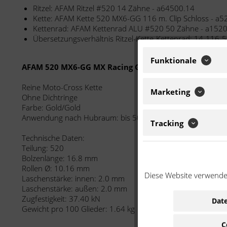
Ritzel: AFAM Ritzel #520 14 Zähne - a64500.14
Kette: AFAM Kette 520 MX6-GG 116 m. Clip Schloss - a
Kettenrad: AFAM Kettenrad ALU #520 50 Zähne - a152
Übersetzungsverhältnis Ritzel-Kette-Kettenrad: 14-116-
Funktionale
AFAM 520 MX6-GG MX Racing GP
Reine Moto-Cross Kette
Marketing
Ohne Dichtringe
Farbe: Gold/Gold
Anwendung nach Hubraum: bis 500 ccm / nur Moto-Cross
Tracking
Technische Daten:
Teilung: 520
Bolzenlänge: 16.8 mm
Rollen Ø: 10.16 mm
Diese Website verwendet
Laschenstärke: innen: 2.0 mm
Laschenstärke: außen: 2.0 mm
Zugfestigkeit: 37.40 kN
Date
Gewicht pro 100 Glieder: 1.64 kg
C