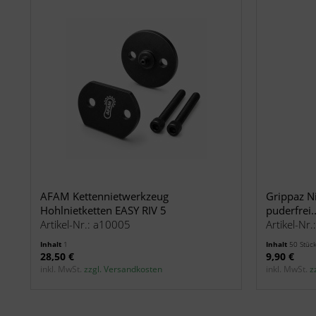
AFAM Kettennietwerkzeug
Grippaz N
Hohlnietketten EASY RIV 5
puderfrei..
Artikel-Nr.: a10005
Artikel-Nr
Inhalt
1
Inhalt
50 Stüc
28,50 €
9,90 €
inkl. MwSt.
zzgl. Versandkosten
inkl. MwSt.
z