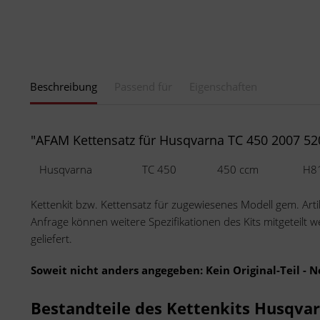
Beschreibung
Passend für
Eigenschaften
"AFAM Kettensatz für Husqvarna TC 450 2007 52
Husqvarna
TC 450
450 ccm
H8
Kettenkit bzw. Kettensatz für zugewiesenes Modell gem. Ar
Anfrage können weitere Spezifikationen des Kits mitgeteilt
geliefert.
Soweit nicht anders angegeben: Kein Original-Teil - 
Bestandteile des Kettenkits Husqva