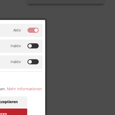
Aktiv
Inaktiv
Inaktiv
nen.
Mehr Informationen
kzeptieren
eren