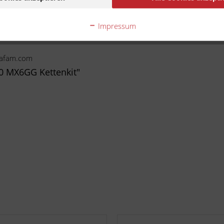
Ware handelt es sich um ein Zubehör-/Ersatzteil eines
ehmigung des Motorradherstellers hergestellt wurde. Die N
Impressum
Kompatibilität.
@afam.com
0 MX6GG Kettenkit"