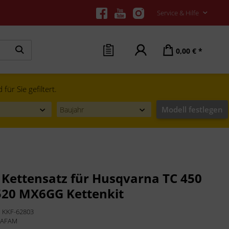
Service & Hilfe
0,00 € *
ür Sie gefiltert.
Modell festlegen
Kettensatz für Husqvarna TC 450
520 MX6GG Kettenkit
:
KKF-62803
:
AFAM