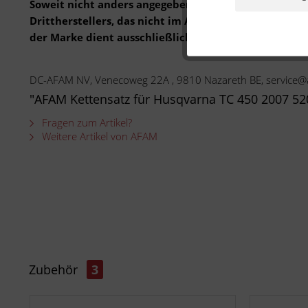
Soweit nicht anders angegeben: Bei der angebotenen 
Drittherstellers, das nicht im Auftrag oder mit Gen
der Marke dient ausschließlich der Bestimmung der 
DC-AFAM NV, Venecoweg 22A , 9810 Nazareth BE, service
"AFAM Kettensatz für Husqvarna TC 450 2007 52
Fragen zum Artikel?
Weitere Artikel von AFAM
Zubehör
3