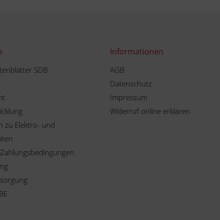
e
Informationen
tenblätter SDB
AGB
Datenschutz
ht
Impressum
icklung
Widerruf online erklären
 zu Elektro- und
äten
 Zahlungsbedingungen
ung
tsorgung
BE