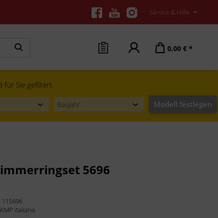
Service & Hilfe
0,00 € *
ür Sie gefiltert.
Modell festlegen
immerringset 5696
:
115696
:
KMP italiana