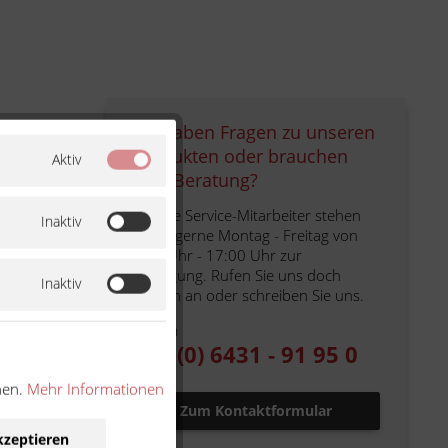
Sie haben Fragen zu unseren
Produkten oder brauchen
Aktiv
eine Beratung?
Unsere Service-Mitarbeiter stehen
Inaktiv
Ihnen gerne Montag - Freitag von
9:00 Uhr - 17:00 Uhr zur
Verfügung. Rufen Sie uns doch
Inaktiv
einfach an oder schreiben Sie uns.
Telefon
+49 (0) 6431 - 91 95 0
nen.
Mehr Informationen
Zum Kontaktformular
kzeptieren