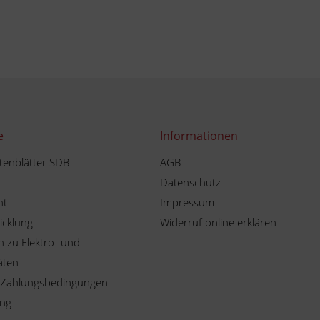
e
Informationen
tenblätter SDB
AGB
Datenschutz
ht
Impressum
icklung
Widerruf online erklären
 zu Elektro- und
äten
 Zahlungsbedingungen
ung