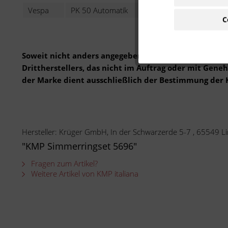
Vespa
PK 50 Automatik
50 ccm
VA
C
Soweit nicht anders angegeben: Bei der angebotenen 
Drittherstellers, das nicht im Auftrag oder mit Gen
der Marke dient ausschließlich der Bestimmung der 
Hersteller: Krüger GmbH, In der Schwarzerde 5-7 , 65549
"KMP Simmerringset 5696"
Fragen zum Artikel?
Weitere Artikel von KMP italiana