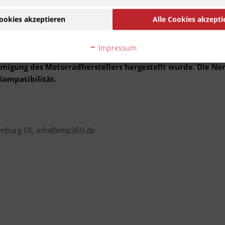
51T
1983 - 1986
Zu Modell wechseln
ookies akzeptieren
Alle Cookies akzepti
Impressum
Ware handelt es sich um ein Zubehör-/Ersatzteil eines
ehmigung des Motorradherstellers hergestellt wurde. Die N
Kompatibilität.
 Limburg DE, info@kmp360.de