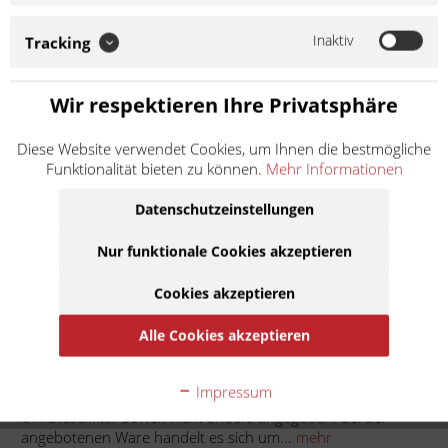
UFI Dieselfilter Soweit nicht anders angegeben: Bei der
angebotenen Ware handelt es sich um ein Zubehör-/Ersatzteil
Inaktiv
eines Drittherstellers, das nicht im Auftrag oder mit
Tracking
Genehmigung des Motorradherstellers hergestellt wurde. Die...
Weiter lesen >
Wir respektieren Ihre Privatsphäre
13,90 € *
Diese Website verwendet Cookies, um Ihnen die bestmögliche
Inhalt:
1
Funktionalität bieten zu können.
Mehr Informationen
inkl. MwSt.
zzgl. Versandkosten
Datenschutzeinstellungen
Lieferzeit ca. 1 Werktag
Nur funktionale Cookies akzeptieren
In den
Warenkorb
Cookies akzeptieren
Auf die Merkliste
Alle Cookies akzeptieren
Beschreibung
Impressum
UFI Dieselfilter Soweit nicht anders angegeben: Bei der
angebotenen Ware handelt es sich um...
mehr