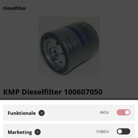
Dieselfilter
KMP Dieselfilter 100607050
Aktiv
Funktionale
Artikel-Nr.:
587050
Hersteller-Artikelnummer:
Hersteller:
KMP italiana
493290
Inaktiv
Marketing