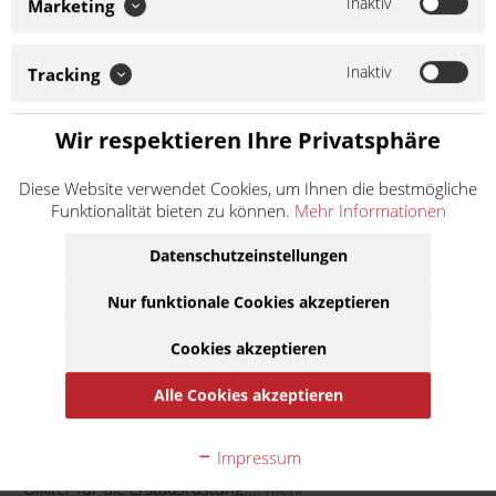
Inaktiv
Marketing
gegründet und produziert seit 1963 Ölfilter für die
Erstausrüstung. Nur hochwertigste Materialien werden in der
Fertigung eingesetzt, um den hohen Qualitätsanspruch zu
Inaktiv
erfüllen. Mit...
Tracking
Weiter lesen >
Wir respektieren Ihre Privatsphäre
9,50 € *
Diese Website verwendet Cookies, um Ihnen die bestmögliche
Inhalt:
1
Funktionalität bieten zu können.
Mehr Informationen
inkl. MwSt.
zzgl. Versandkosten
Lieferzeit ca. 1 Werktag
Datenschutzeinstellungen
In den
Warenkorb
Nur funktionale Cookies akzeptieren
Cookies akzeptieren
Auf die Merkliste
Alle Cookies akzeptieren
Beschreibung
Impressum
Hiflofiltro wurde 1955 gegründet und produziert seit 1963
Ölfilter für die Erstausrüstung....
mehr