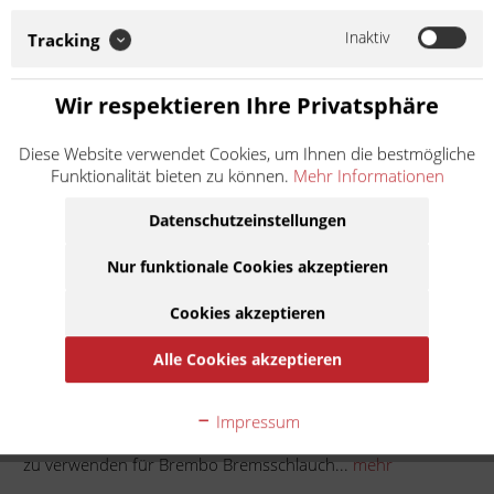
Bremsschlauch 0177503 Soweit nicht anders angegeben: Bei
der angebotenen Ware handelt es sich um ein
Inaktiv
Tracking
Zubehör-/Ersatzteil eines Drittherstellers, das...
Weiter lesen >
Wir respektieren Ihre Privatsphäre
4,90 € *
Diese Website verwendet Cookies, um Ihnen die bestmögliche
Inhalt:
10 Stück (0,49 € * / 1 Stück)
Funktionalität bieten zu können.
Mehr Informationen
inkl. MwSt.
zzgl. Versandkosten
Lieferzeit ca. 1 Werktag
Datenschutzeinstellungen
Nur funktionale Cookies akzeptieren
In den
Warenkorb
Cookies akzeptieren
Auf die Merkliste
Alle Cookies akzeptieren
Beschreibung
Impressum
Schlauchklemme universal 9mm im Set mit 10 Stück. - auch
zu verwenden für Brembo Bremsschlauch...
mehr