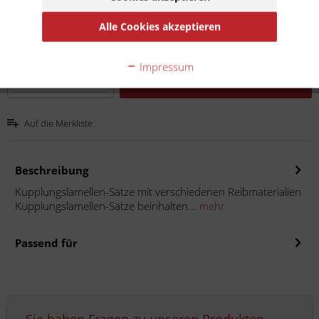
Inhalt:
1
Alle Cookies akzeptieren
inkl. MwSt.
zzgl. Versandkosten
Lieferzeit 10 Werktage
Impressum
In den
Warenkorb
Auf die Merkliste
Beschreibung
Kupplungslamellen-Sätze mit verschiedenen Reibmaterialien
Kupplungslamellen-Sätze beinhalten...
mehr
Passend für