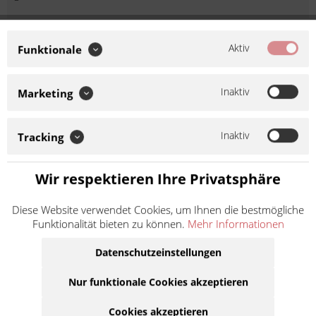
Wir verwenden Google Recaptcha. Beim Klick auf Weiter
stimmen Sie dem Nachladen von Fonts und Google Recaptcha
Aktiv
Funktionale
von Google zu. Beim Ladevorgang werden Daten an Google
übertragen.
Inaktiv
Marketing
TRW Kupplungsstahlscheiben
MES325-7
Inaktiv
Tracking
Artikel-Nr.:
46325072
Wir respektieren Ihre Privatsphäre
Hersteller:
TRW
Stahlzwischenscheiben
Diese Website verwendet Cookies, um Ihnen die bestmögliche
Zwischenscheiben sind aus korrosionsfreiem Stahl Stärke und
Funktionalität bieten zu können.
Mehr Informationen
Abmaße entsprechen dem Original alte Zwischenscheiben auf
Farbe und Beschaffenheit prüfen und am besten mit wechseln
Datenschutzeinstellungen
Achtung! Durch Überhitzung der...
Weiter lesen >
Nur funktionale Cookies akzeptieren
41,50 € *
Cookies akzeptieren