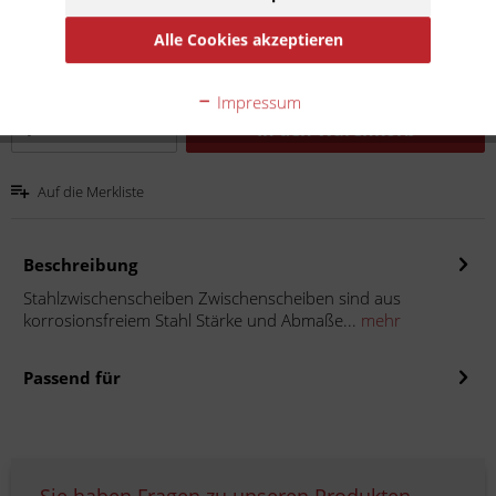
Inhalt:
1
Alle Cookies akzeptieren
inkl. MwSt.
zzgl. Versandkosten
Lieferzeit 10 Werktage
Impressum
In den
Warenkorb
Auf die Merkliste
Beschreibung
Stahlzwischenscheiben Zwischenscheiben sind aus
korrosionsfreiem Stahl Stärke und Abmaße...
mehr
Passend für