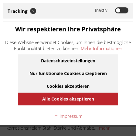
Abmaße entsprechen dem Original alte Zwischenscheiben auf
Farbe und Beschaffenheit prüfen und am besten mit wechseln
Inaktiv
Tracking
Achtung! Durch Überhitzung der...
Weiter lesen >
Wir respektieren Ihre Privatsphäre
45,50 € *
Diese Website verwendet Cookies, um Ihnen die bestmögliche
Inhalt:
1
Funktionalität bieten zu können.
Mehr Informationen
inkl. MwSt.
zzgl. Versandkosten
Lieferzeit ca. 1 Werktag
Datenschutzeinstellungen
Nur funktionale Cookies akzeptieren
In den
Warenkorb
Cookies akzeptieren
Auf die Merkliste
Alle Cookies akzeptieren
Beschreibung
Impressum
Stahlzwischenscheiben Zwischenscheiben sind aus
korrosionsfreiem Stahl Stärke und Abmaße...
mehr