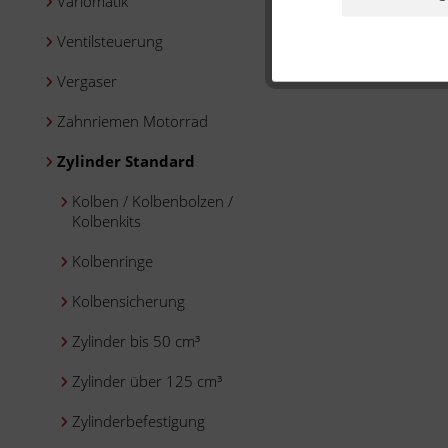
Variomatik
Ventilsteuerung
Vergaser
Zahnriemen Motorrad
Zylinder Standard
Kolben / Kolbenbolzen /
Kolbenkits
Kolbenringe
Kolbensicherung
Zylinder bis 50 cm³
Zylinder über 125 cm³
Zylinderbefestigung