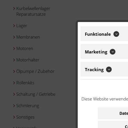
Kurbelwellenlager
Reparatursätze
Lager
Funktionale
Membranen
Motoren
Marketing
Motorhalter
Tracking
Ölpumpe / Zubehör
Rollenkits
Schaltung / Getriebe
Diese Website verwendet
Schmierung
Date
Sonstiges
C