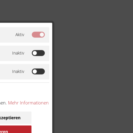
Aktiv
Inaktiv
Inaktiv
nen.
Mehr Informationen
kzeptieren
eren