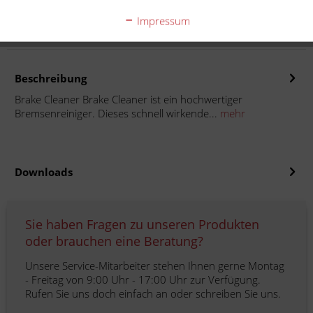
Impressum
Auf die Merkliste
Beschreibung
Brake Cleaner Brake Cleaner ist ein hochwertiger
Bremsenreiniger. Dieses schnell wirkende...
mehr
Downloads
Sie haben Fragen zu unseren Produkten
oder brauchen eine Beratung?
Unsere Service-Mitarbeiter stehen Ihnen gerne Montag
- Freitag von 9:00 Uhr - 17:00 Uhr zur Verfügung.
Rufen Sie uns doch einfach an oder schreiben Sie uns.