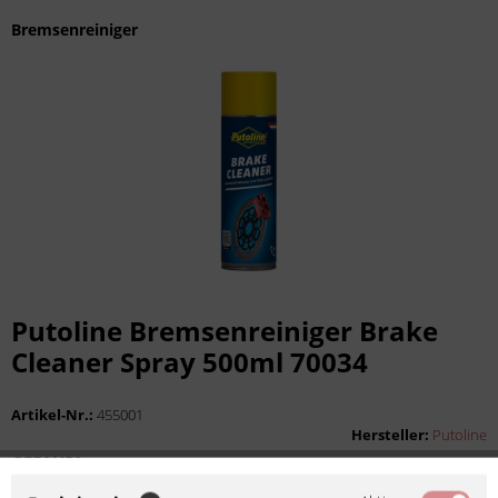
Bremsenreiniger
Putoline Bremsenreiniger Brake
Cleaner Spray 500ml 70034
Artikel-Nr.:
455001
Hersteller:
Putoline
GEFAHR!