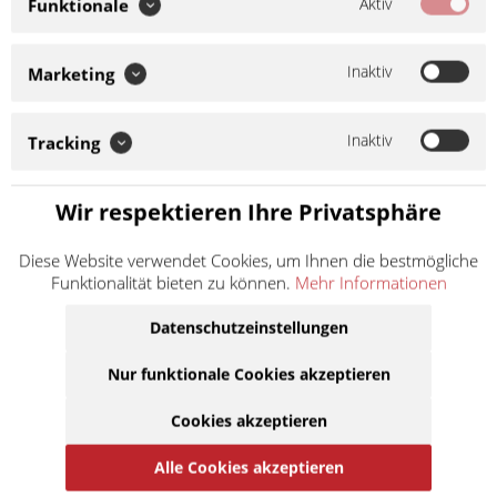
Aktiv
Funktionale
Inaktiv
Marketing
Enthält:
Hydrocarbons, C6-C7, n-alkanes, isoalkanes, cyclics,
<5% n-hexane
Inaktiv
Tracking
Gefahrenhinweise
H222:
Extrem entzündbares Aerosol.
H229:
Behälter steht
Wir respektieren Ihre Privatsphäre
unter Druck: kann bei Erwärmung bersten.
H315:
Verursacht
Hautreizungen.
H336:
Kann Schläfrigkeit und Benommenheit
verursachen.
H411:
Giftig für Wasserorganismen, mit
Diese Website verwendet Cookies, um Ihnen die bestmögliche
langfristiger Wirkung.
Funktionalität bieten zu können.
Mehr Informationen
Datenschutzeinstellungen
7,50 € *
Nur funktionale Cookies akzeptieren
Inhalt:
0.5 Liter (15,00 € * / 1 Liter)
inkl. MwSt.
zzgl. Versandkosten
Cookies akzeptieren
Lieferzeit ca. 1 Werktag
Alle Cookies akzeptieren
In den
Warenkorb