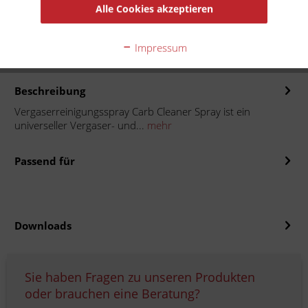
In den
Warenkorb
Alle Cookies akzeptieren
Auf die Merkliste
Impressum
Beschreibung
Vergaserreinigungsspray Carb Cleaner Spray ist ein
universeller Vergaser- und...
mehr
Passend für
Downloads
Sie haben Fragen zu unseren Produkten
oder brauchen eine Beratung?