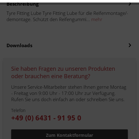
Beschreibung
Tyre Fitting Lube Tyre Fitting Lube für die Reifenmontage/-
demontage. Schützt den Reifengummi...
mehr
Downloads
Sie haben Fragen zu unseren Produkten
oder brauchen eine Beratung?
Unsere Service-Mitarbeiter stehen Ihnen gerne Montag
- Freitag von 9:00 Uhr - 17:00 Uhr zur Verfügung.
Rufen Sie uns doch einfach an oder schreiben Sie uns.
Telefon
+49 (0) 6431 - 91 95 0
Zum Kontaktformular