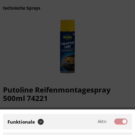
technische Sprays
Putoline Reifenmontagespray
500ml 74221
Artikel-Nr.:
454221
Hersteller:
Putoline
Aktiv
Funktionale
GEFAHR!