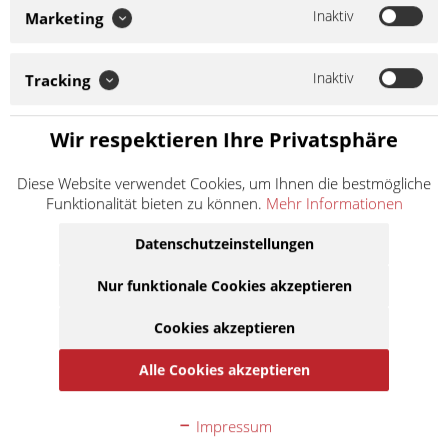
Inaktiv
Marketing
Inaktiv
Tracking
Gefahrenhinweise
EUH208:
Kann allergische Reaktionen hervorrufen.
H222:
Extrem entzündbares Aerosol.
H229:
Behälter steht unter
Wir respektieren Ihre Privatsphäre
Druck: kann bei Erwärmung bersten.
Diese Website verwendet Cookies, um Ihnen die bestmögliche
Funktionalität bieten zu können.
Mehr Informationen
13,90 € *
Inhalt:
0.5 Liter (27,80 € * / 1 Liter)
Datenschutzeinstellungen
inkl. MwSt.
zzgl. Versandkosten
Lieferzeit ca. 1 Werktag
Nur funktionale Cookies akzeptieren
Cookies akzeptieren
In den
Warenkorb
Alle Cookies akzeptieren
Auf die Merkliste
Impressum