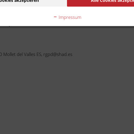
ookies akzeptieren
Alle Cookies akzepti
Ware handelt es sich um ein Zubehör-/Ersatzteil eines
ehmigung des Motorradherstellers hergestellt wurde. Die N
Impressum
Kompatibilität.
00 Mollet del Valles ES, rgpd@shad.es