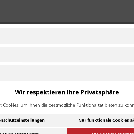
ds
m
4 Takt
2012 - 2019
Zu Modell wechseln
m
4 Takt
2012 - 2019
Zu Modell wechseln
Wir respektieren Ihre Privatsphäre
 dem Fahrzeug befestigt werden. Die Vorrichtungen sind speziell 
d hochwertig, sicher sowie leicht zu montieren. Um den Koffer anz
 Cookies, um Ihnen die bestmögliche Funktionalität bieten zu kön
st.
nschutzeinstellungen
Nur funktionale Cookies a
 Produktion von Zweiradzubehör begonnen. Heute zählt Shad zu ein
 und weiterem Zubehör für Motorrad und Roller.