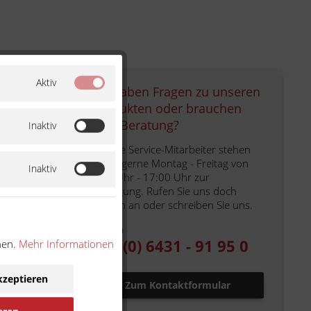
Aktiv
Sie haben Fragen zu unseren
Produkten oder brauchen
eine Beratung?
Inaktiv
Unsere Service-Mitarbeiter stehen
Ihnen gerne Montag - Freitag von
Inaktiv
9:00 Uhr - 17:00 Uhr zur
Verfügung. Rufen Sie uns doch
einfach an oder schreiben Sie uns.
für jedes
Telefon
ubringen
+49 (0) 6431 - 91 95 0
nen.
Mehr Informationen
kzeptieren
Zum Kontaktformular
em der