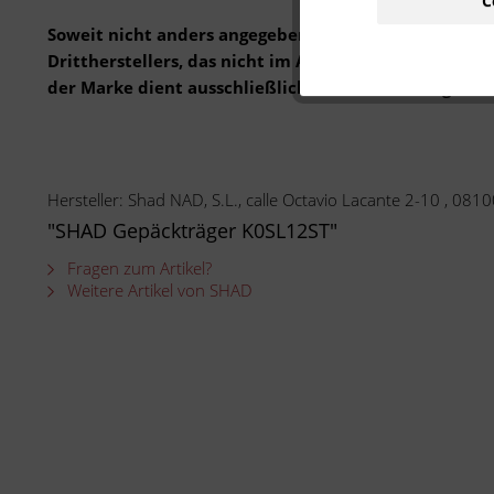
C
Soweit nicht anders angegeben: Bei der angebotenen 
Drittherstellers, das nicht im Auftrag oder mit Gen
der Marke dient ausschließlich der Bestimmung der 
Hersteller: Shad NAD, S.L., calle Octavio Lacante 2-10 , 081
"SHAD Gepäckträger K0SL12ST"
Fragen zum Artikel?
Weitere Artikel von SHAD