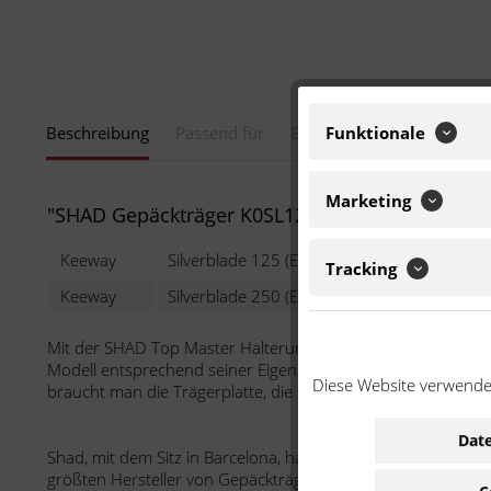
Funktionale
Beschreibung
Passend für
Eigenschaften
Downloa
Marketing
"SHAD Gepäckträger K0SL12ST"
Keeway
Silverblade 125 (Euro 3)
125 cc
Tracking
Keeway
Silverblade 250 (Euro 3)
250 cc
Mit der SHAD Top Master Halterung kann ein Koffer oben auf
Modell entsprechend seiner Eigenschaften gefertigt. Sie sin
Diese Website verwendet
braucht man die Trägerplatte, die im SHAD-Koffer enthalten i
Date
Shad, mit dem Sitz in Barcelona, hat im Jahr 1973 mit der
größten Hersteller von Gepäckträgern, Topcase, Sitzbänken