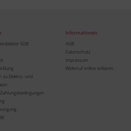
e
Informationen
tenblätter SDB
AGB
Datenschutz
ht
Impressum
icklung
Widerruf online erklären
 zu Elektro- und
äten
 Zahlungsbedingungen
ung
tsorgung
BE