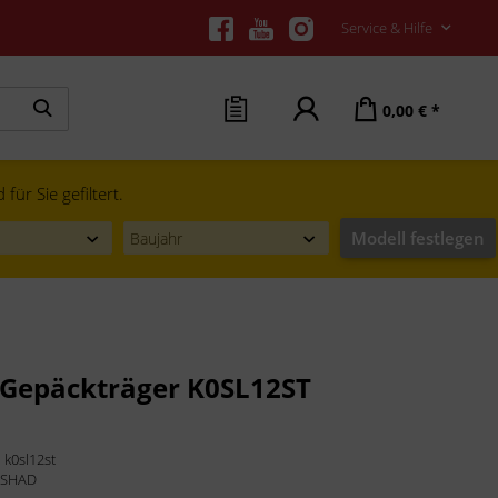
Service & Hilfe
0,00 € *
ür Sie gefiltert.
Modell festlegen
Gepäckträger K0SL12ST
:
k0sl12st
:
SHAD