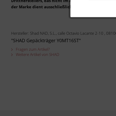
Drittherstellers, das nicht im Auftrag oder mit Gen
der Marke dient ausschließlich der Bestimmung der 
Hersteller: Shad NAD, S.L., calle Octavio Lacante 2-10 , 081
"SHAD Gepäckträger Y0MT16ST"
Fragen zum Artikel?
Weitere Artikel von SHAD