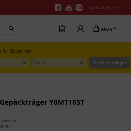
Service & Hilfe
0,00 € *
ür Sie gefiltert.
Modell festlegen
Gepäckträger Y0MT16ST
:
y0mt16st
:
SHAD