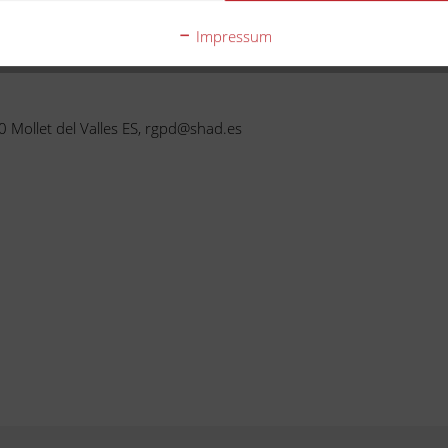
ehmigung des Motorradherstellers hergestellt wurde. Die N
Kompatibilität.
Impressum
00 Mollet del Valles ES, rgpd@shad.es