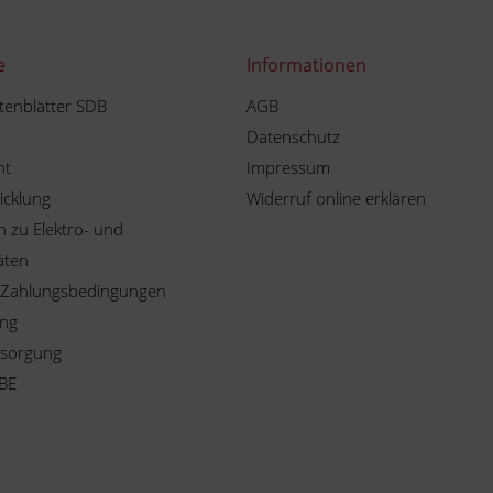
e
Informationen
tenblätter SDB
AGB
Datenschutz
ht
Impressum
icklung
Widerruf online erklären
 zu Elektro- und
äten
 Zahlungsbedingungen
ung
tsorgung
BE