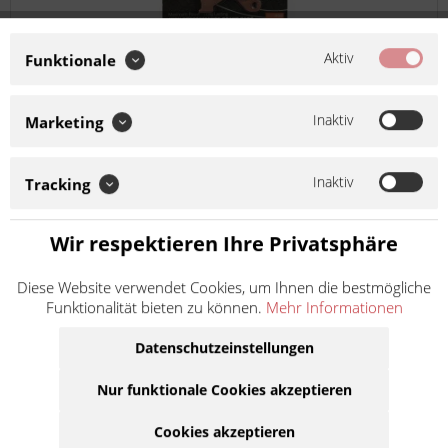
Moto-Master Bremsbelag RoadPRO Sinter
Aktiv
Funktionale
vorn 403201
Artikel-Nr.:
m403201
Inaktiv
Hersteller:
Moto-Master
Marketing
Inaktiv
Tracking
Moto-Master RoadPRO Sinter front Gesinterter Bremsbelag
für die Vorderachse. Entwickelt für die neue Generation von
Wir respektieren Ihre Privatsphäre
Hochleistungssport-, Touren- und kundenspezifischen
Motorrädern. Er bietet eine Kombination aus...
Diese Website verwendet Cookies, um Ihnen die bestmögliche
Inhalt
1
41,90 €
Funktionalität bieten zu können.
Mehr Informationen
inkl. MwSt.
zzgl. Versandkosten
Lieferzeit ca. 1 Werktag
Datenschutzeinstellungen
In den
Warenkorb
Nur funktionale Cookies akzeptieren
Cookies akzeptieren
Auf die Merkliste