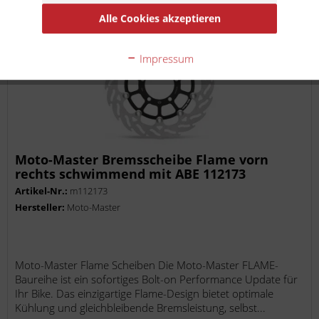
Alle Cookies akzeptieren
Impressum
Moto-Master Bremsscheibe Flame vorn
rechts schwimmend mit ABE 112173
Artikel-Nr.:
m112173
Hersteller:
Moto-Master
Moto-Master Flame Scheiben Die Moto-Master FLAME-
Baureihe ist ein sofortiges Bolt-on Performance Update für
Ihr Bike. Das einzigartige Flame-Design bietet optimale
Kühlung und gleichbleibende Bremsleistung, selbst...