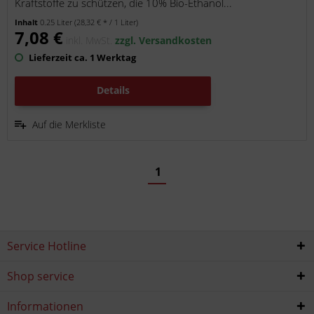
Kraftstoffe zu schützen, die 10% Bio-Ethanol...
Inhalt
0.25 Liter
(28,32 € * / 1 Liter)
7,08 €
inkl. MwSt.
zzgl. Versandkosten
Lieferzeit ca. 1 Werktag
Details
Auf die Merkliste
1
Service Hotline
Shop service
Informationen