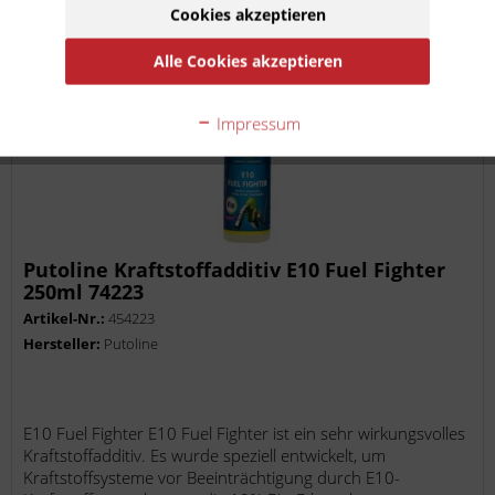
Auf die Merkliste
Cookies akzeptieren
Alle Cookies akzeptieren
Impressum
Putoline Kraftstoffadditiv E10 Fuel Fighter
250ml 74223
Artikel-Nr.:
454223
Hersteller:
Putoline
E10 Fuel Fighter E10 Fuel Fighter ist ein sehr wirkungsvolles
Kraftstoffadditiv. Es wurde speziell entwickelt, um
Kraftstoffsysteme vor Beeinträchtigung durch E10-