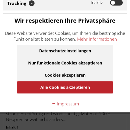
Inaktiv
Tracking
Wir respektieren Ihre Privatsphäre
Diese Website verwendet Cookies, um Ihnen die bestmögliche
Funktionalität bieten zu können.
Mehr Informationen
Datenschutzeinstellungen
Tucano Lenkerstulpen Tucano Neopren
R363X
Nur funktionale Cookies akzeptieren
Artikel-Nr.:
273630
Hersteller:
Tucano Urbano
Cookies akzeptieren
Alle Cookies akzeptieren
Nie mehr kalte und nasse Hände! Unsere Lenkerstulpen
von TUCANO passen an jeden Scooter, sind
Impressum
wasserabweisend und warm gefüttert. Extrem
stromlienienförmig und windschnittig. Material: 100%
Neopren Soweit nicht anders...
Inhalt
1