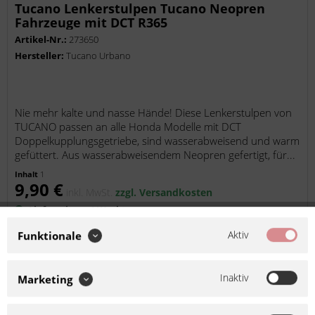
Tucano Lenkerstulpen Tucano Neopren
Fahrzeuge mit DCT R365
Artikel-Nr.:
273650
Hersteller:
Tucano Urbano
Nie mehr kalte und nasse Hände! Diese Lenkerstulpen von
TUCANO passen an alle Honda Modelle mit DCT
Doppelkupplungsgetriebe, sind wasserabweisend und warm
gefüttert. Aus wasserabweisendem Neopren gefertigt, für...
Inhalt
1
9,90 €
inkl. MwSt.
zzgl. Versandkosten
Lieferzeit ca. 1 Werktag
Aktiv
Funktionale
In den
Warenkorb
Auf die Merkliste
Inaktiv
Marketing