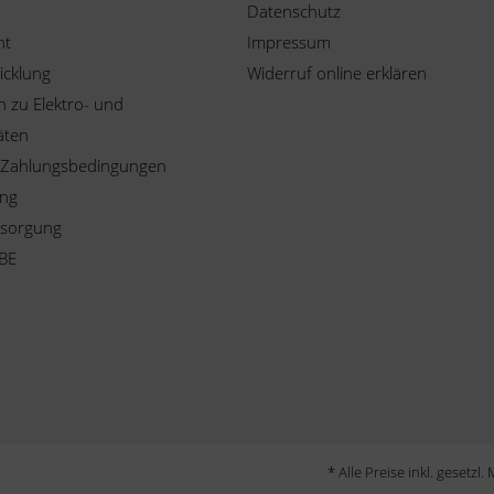
Datenschutz
ht
Impressum
icklung
Widerruf online erklären
 zu Elektro- und
äten
 Zahlungsbedingungen
ung
tsorgung
BE
* Alle Preise inkl. gesetzl