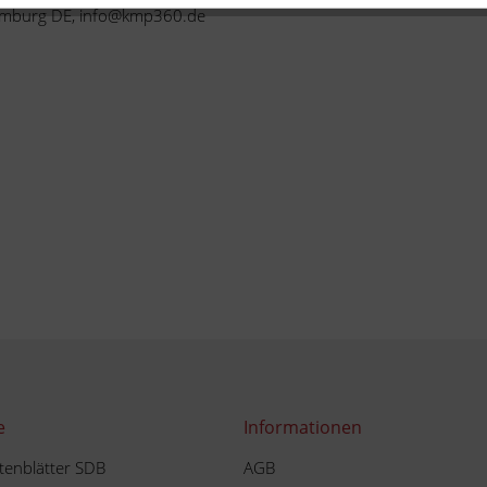
 Limburg DE, info@kmp360.de
e
Informationen
tenblätter SDB
AGB