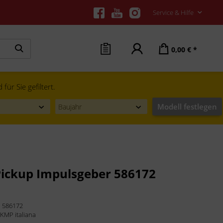
Service & Hilfe
0,00 € *
ür Sie gefiltert.
Modell festlegen
ickup Impulsgeber 586172
:
586172
:
KMP italiana