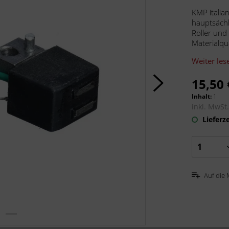
KMP italia
hauptsächl
Roller und
Materialqua
Weiter les
15,50 
Inhalt:
1
inkl. MwSt
Lieferze
Auf die 