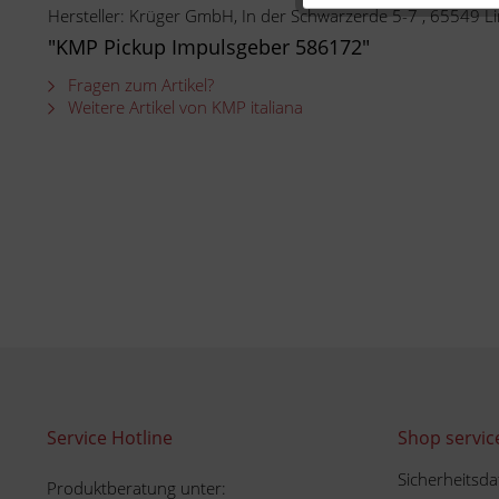
Hersteller: Krüger GmbH, In der Schwarzerde 5-7 , 65549
"KMP Pickup Impulsgeber 586172"
Fragen zum Artikel?
Weitere Artikel von KMP italiana
Service Hotline
Shop servic
Sicherheitsda
Produktberatung unter: