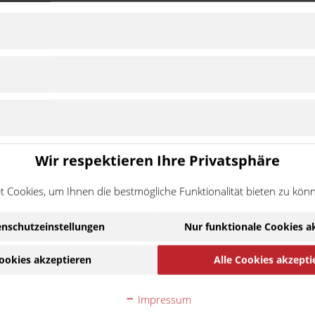
Wir respektieren Ihre Privatsphäre
uptsächlich für hochqualitative Ersatz- und Verschleißteile für Ves
sche Materialqualität und Herstellung. So werden KMP italiana Arti
 Cookies, um Ihnen die bestmögliche Funktionalität bieten zu kön
Ware handelt es sich um ein Zubehör-/Ersatzteil eines
nschutzeinstellungen
Nur funktionale Cookies a
ehmigung des Motorradherstellers hergestellt wurde. Die N
Kompatibilität.
ookies akzeptieren
Alle Cookies akzepti
Impressum