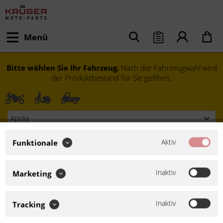
Menü
Bitte wählen Sie Ihr Fahrzeug.
Nach der Fahrzeugwahl wird
der Produktbestand für Sie gefiltert.
Aktiv
Funktionale
Inaktiv
Marketing
Inaktiv
Modell festlegen
Tracking