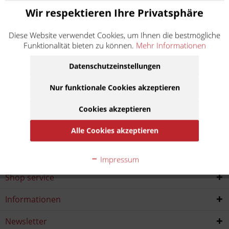
Wir respektieren Ihre Privatsphäre
Aprilia
Diese Website verwendet Cookies, um Ihnen die bestmögliche
Hubraum:
Funktionalität bieten zu können.
Mehr Informationen
0 - 100
101 - 125
126 - 250
251 - 500
Datenschutzeinstellungen
ccm
ccm
ccm
ccm
Nur funktionale Cookies akzeptieren
501 - 750
751 - 1000
ab 1001
ccm
ccm
ccm
Cookies akzeptieren
Alle Cookies akzeptieren
Service Hotline
Impressum
Shop service
Informationen
Newsletter