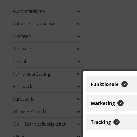
Auspuffanlagen
Batterien + Zubehör
Bremsen
Drosseln
Elektrik
Fahrerausrüstung
Funktionale
Fahrwerk
Karosserie
Marketing
Motor + Antrieb
Tracking
Öle + Betriebsflüssigkeiten
Pflege