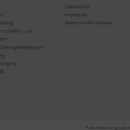
Datenschutz
ht
Impressum
icklung
Widerruf online erklären
 zu Elektro- und
äten
 Zahlungsbedingungen
ung
tsorgung
BE
* Alle Preise inkl. gesetzl