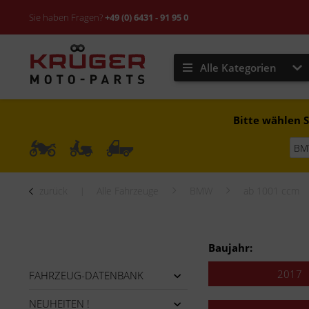
Sie haben Fragen?
+49 (0) 6431 - 91 95 0
Alle Kategorien
Bitte wählen S
zurück
Alle Fahrzeuge
BMW
ab 1001 ccm
Baujahr:
2017
FAHRZEUG-DATENBANK
NEUHEITEN !