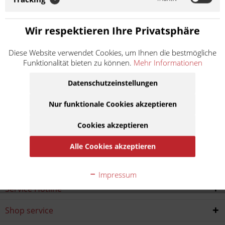
K 1600 GT ABS K48
Wir respektieren Ihre Privatsphäre
Baujahr:
Diese Website verwendet Cookies, um Ihnen die bestmögliche
2011
2012
2013
2014
Funktionalität bieten zu können.
Mehr Informationen
Datenschutzeinstellungen
2015
2016
2017
2018
Nur funktionale Cookies akzeptieren
2019
2020
2021
2022
Cookies akzeptieren
2023
2024
Alle Cookies akzeptieren
Impressum
Service Hotline
Shop service