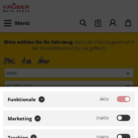
Menü
Bitte wählen Sie Ihr Fahrzeug.
Nach der Fahrzeugwahl wird
der Produktbestand für Sie gefiltert.
Aktiv
Funktionale
Inaktiv
Marketing
Modell festlegen
Inaktiv
Tracking