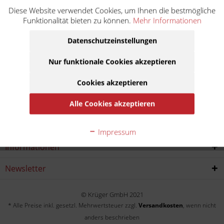
Diese Website verwendet Cookies, um Ihnen die bestmögliche
R 12 nineT KR1
Funktionalität bieten zu können.
Mehr Informationen
Baujahr:
Datenschutzeinstellungen
2024
Nur funktionale Cookies akzeptieren
Cookies akzeptieren
Service Hotline
Alle Cookies akzeptieren
Shop service
Impressum
Informationen
Newsletter
© Krüger GmbH 2021
* Alle Preise inkl. gesetzl. Mehrwertsteuer zzgl.
Versandkosten
, wenn nicht
anders beschrieben