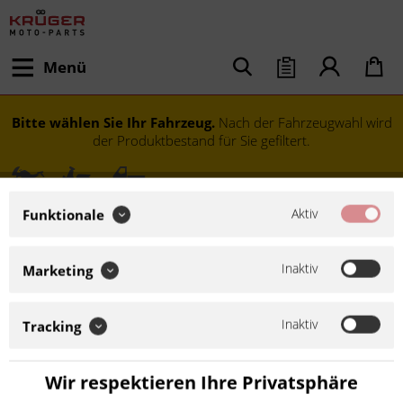
Menü
Bitte wählen Sie Ihr Fahrzeug.
Nach der Fahrzeugwahl wird
der Produktbestand für Sie gefiltert.
Aktiv
Funktionale
Inaktiv
Marketing
Inaktiv
Tracking
Modell festlegen
Wir respektieren Ihre Privatsphäre