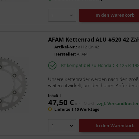
In den
Warenkorb
AFAM Kettenrad ALU #520 42 Zä
Artikel-Nr.:
a11212n.42
Hersteller:
AFAM
Ist kompatibel zu Honda CR 125 R 19
Unsere Kettenräder werden nach den größt
weiterentwickelt, um den hohen Anforderu
unsere superleichten Kettenräder...
Inhalt
1
47,50 €
inkl. MwSt.
zzgl. Versandkoste
Lieferzeit 10 Werktage
In den
Warenkorb