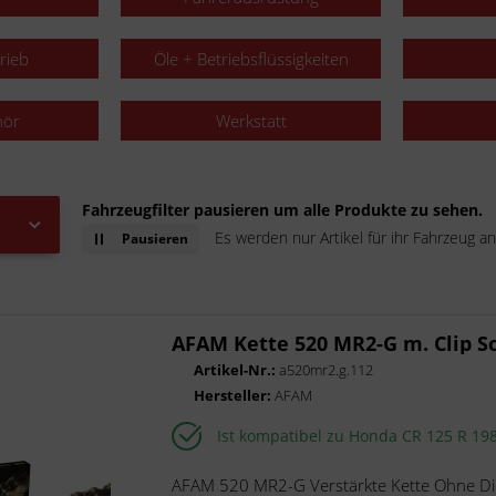
rieb
Öle + Betriebsflüssigkeiten
hör
Werkstatt
Fahrzeugfilter pausieren um alle Produkte zu sehen.
Es werden nur Artikel für ihr Fahrzeug an
Pausieren
AFAM Kette 520 MR2-G m. Clip S
Artikel-Nr.:
a520mr2.g.112
Hersteller:
AFAM
Ist kompatibel zu Honda CR 125 R 19
AFAM 520 MR2-G Verstärkte Kette Ohne Di