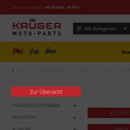
Sie haben Fragen?
+49 (0) 6431 - 91 95 0
Alle Kategorien
Ihr
zurück
Alle Fahrzeuge
Honda
101 - 125 cc
Zur Übersicht
FAHRZEUG-DATENBANK
KETTENKI
NEUHEITEN !
AUSPUFF
Elektrik