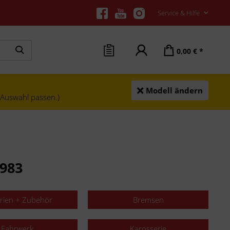
Service & Hilfe
0,00 € *
Modell ändern
e Auswahl passen.)
1983
erien + Zubehör
Bremsen
Fahrwerk
Karosserie