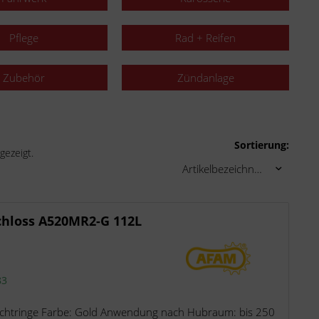
Pflege
Rad + Reifen
Zubehör
Zündanlage
Sortierung:
gezeigt.
chloss A520MR2-G 112L
83
chtringe Farbe: Gold Anwendung nach Hubraum: bis 250