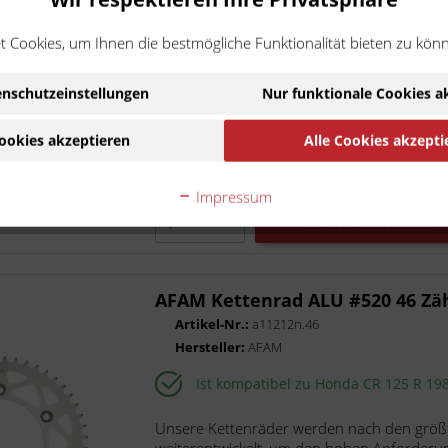
Ist kompatibel zu Honda CR 125 R 19
 Cookies, um Ihnen die bestmögliche Funktionalität bieten zu kön
Unsere Kettenräder werden nach den größt
weiterentwickelt, um den hohen Anforderu
nschutzeinstellungen
Nur funktionale Cookies a
unsere superleichten Kettenräder...
Inhalt
1
49,90 €
ookies akzeptieren
Alle Cookies akzepti
inkl. MwSt.
zzgl. Versandkoste
Lieferzeit 10 Werktage
Impressum
In den
Warenkorb
AFAM Kettenrad ALU #520 46 Zä
Artikel-Nr.:
a11212n.46
Hersteller:
AFAM
Ist kompatibel zu Honda CR 125 R 19
Unsere Kettenräder werden nach den größt