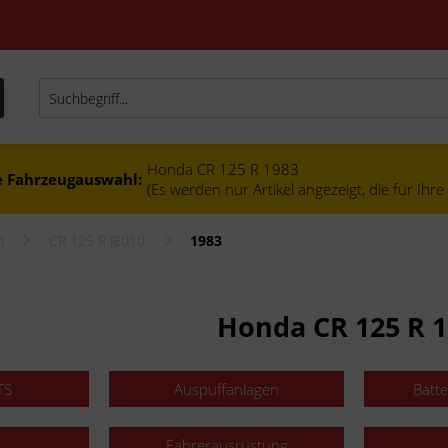
Honda CR 125 R 1983
e Fahrzeugauswahl:
(Es werden nur Artikel angezeigt, die für Ihr
m
CR 125 R JE010
1983
Honda CR 125 R 
TS
Auspuffanlagen
Batt
Fahrerausrüstung