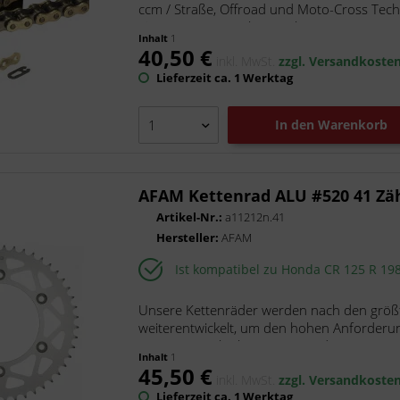
ccm / Straße, Offroad und Moto-Cross Tech
Ø: 10.16 mm Laschenstärke:...
Inhalt
1
40,50 €
inkl. MwSt.
zzgl. Versandkoste
Lieferzeit ca. 1 Werktag
In den
Warenkorb
AFAM Kettenrad ALU #520 41 Zä
Artikel-Nr.:
a11212n.41
Hersteller:
AFAM
Ist kompatibel zu Honda CR 125 R 19
Unsere Kettenräder werden nach den größt
weiterentwickelt, um den hohen Anforderu
unsere superleichten Kettenräder...
Inhalt
1
45,50 €
inkl. MwSt.
zzgl. Versandkoste
Lieferzeit ca. 1 Werktag