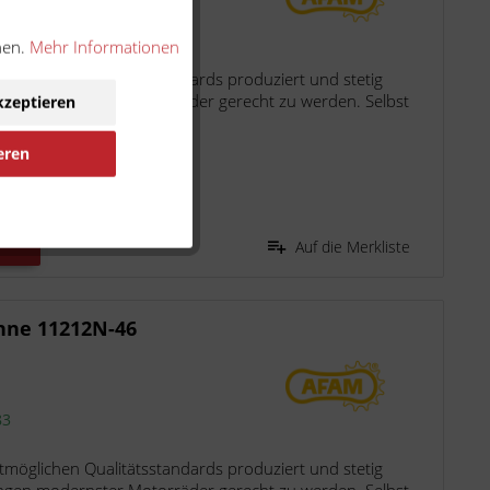
83
nen.
Mehr Informationen
möglichen Qualitätsstandards produziert und stetig
ngen modernster Motorräder gerecht zu werden. Selbst
kzeptieren
eren
n
Auf die Merkliste
hne 11212N-46
83
möglichen Qualitätsstandards produziert und stetig