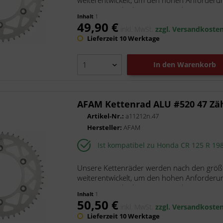
weiterentwickelt, um den hohen Anforderu
unsere superleichten Kettenräder...
Inhalt
1
49,90 €
inkl. MwSt.
zzgl. Versandkoste
Lieferzeit 10 Werktage
In den
Warenkorb
AFAM Kettenrad ALU #520 47 Zä
Artikel-Nr.:
a11212n.47
Hersteller:
AFAM
Ist kompatibel zu Honda CR 125 R 19
Unsere Kettenräder werden nach den größt
weiterentwickelt, um den hohen Anforderu
unsere superleichten Kettenräder...
Inhalt
1
50,50 €
inkl. MwSt.
zzgl. Versandkoste
Lieferzeit 10 Werktage