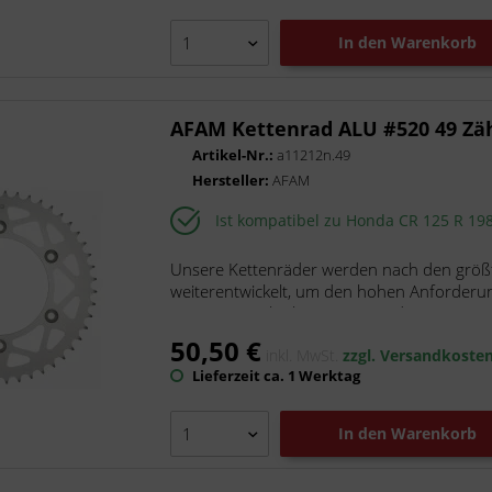
In den
Warenkorb
AFAM Kettenrad ALU #520 49 Zä
Artikel-Nr.:
a11212n.49
Hersteller:
AFAM
Ist kompatibel zu Honda CR 125 R 19
Unsere Kettenräder werden nach den größt
weiterentwickelt, um den hohen Anforderu
unsere superleichten Kettenräder...
50,50 €
inkl. MwSt.
zzgl. Versandkoste
Lieferzeit ca. 1 Werktag
In den
Warenkorb