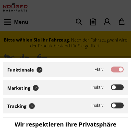
Menü
Bitte wählen Sie Ihr Fahrzeug.
Nach der Fahrzeugwahl wird
der Produktbestand für Sie gefiltert.
Aktiv
Funktionale
Inaktiv
Marketing
Inaktiv
Tracking
Modell festlegen
Wir respektieren Ihre Privatsphäre