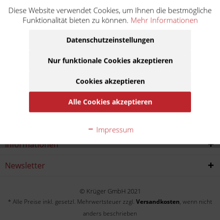
Diese Website verwendet Cookies, um Ihnen die bestmögliche
CL 250 SC MD04
Funktionalität bieten zu können.
Mehr Informationen
Baujahr:
Datenschutzeinstellungen
1982
1983
1984
Nur funktionale Cookies akzeptieren
Cookies akzeptieren
Service Hotline
Alle Cookies akzeptieren
Shop service
Impressum
Informationen
Newsletter
© Krüger GmbH 2021
* Alle Preise inkl. gesetzl. Mehrwertsteuer zzgl.
Versandkosten
, wenn nicht
anders beschrieben