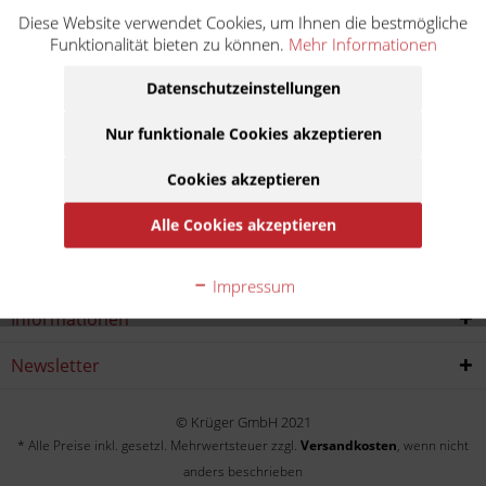
Diese Website verwendet Cookies, um Ihnen die bestmögliche
CB 650 R ABS Neo Sports Cafe RH08
Funktionalität bieten zu können.
Mehr Informationen
Baujahr:
Datenschutzeinstellungen
2020
Nur funktionale Cookies akzeptieren
Cookies akzeptieren
Service Hotline
Alle Cookies akzeptieren
Shop service
Impressum
Informationen
Newsletter
© Krüger GmbH 2021
* Alle Preise inkl. gesetzl. Mehrwertsteuer zzgl.
Versandkosten
, wenn nicht
anders beschrieben