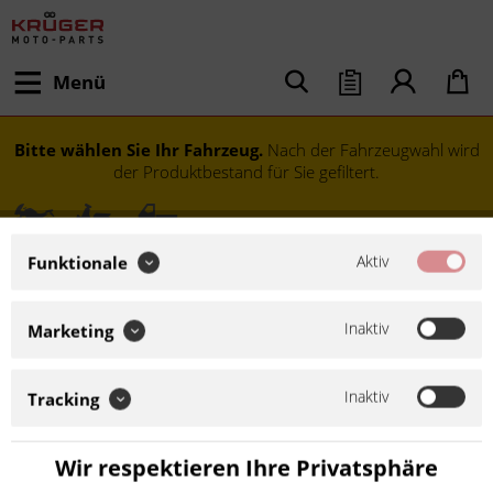
Menü
Bitte wählen Sie Ihr Fahrzeug.
Nach der Fahrzeugwahl wird
der Produktbestand für Sie gefiltert.
Aktiv
Funktionale
Inaktiv
Marketing
Inaktiv
Tracking
Modell festlegen
Wir respektieren Ihre Privatsphäre