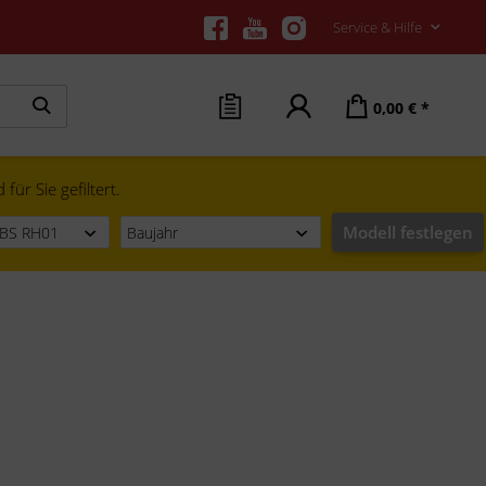
Service & Hilfe
0,00 € *
ür Sie gefiltert.
Modell festlegen