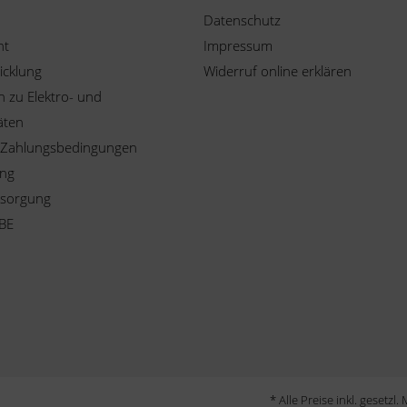
Datenschutz
ht
Impressum
icklung
Widerruf online erklären
 zu Elektro- und
äten
 Zahlungsbedingungen
ung
tsorgung
BE
* Alle Preise inkl. gesetzl