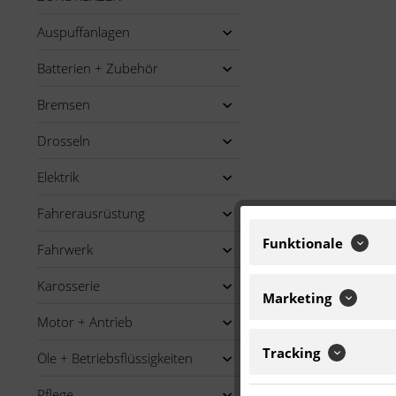
Auspuffanlagen
Batterien + Zubehör
Bremsen
Drosseln
Elektrik
Fahrerausrüstung
Funktionale
Fahrwerk
Karosserie
Marketing
Motor + Antrieb
Tracking
Öle + Betriebsflüssigkeiten
Pflege