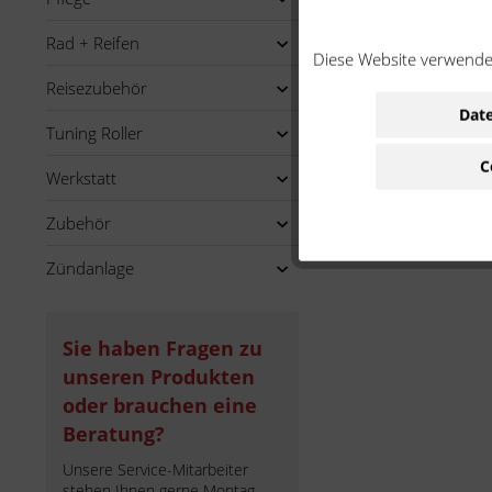
Rad + Reifen
Diese Website verwendet
Reisezubehör
Date
Tuning Roller
C
Werkstatt
Zubehör
Zündanlage
Sie haben Fragen zu
unseren Produkten
oder brauchen eine
Beratung?
Unsere Service-Mitarbeiter
stehen Ihnen gerne Montag -