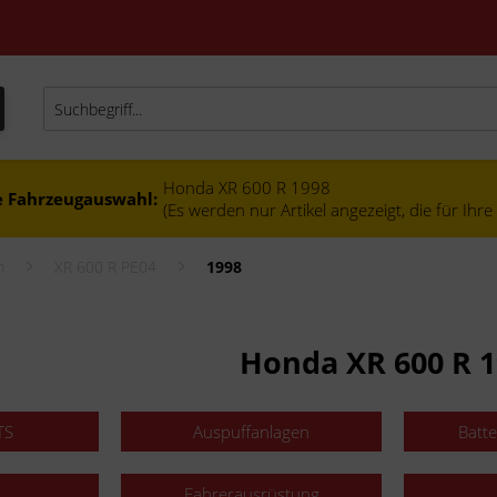
Honda XR 600 R 1998
e Fahrzeugauswahl:
(Es werden nur Artikel angezeigt, die für Ihr
m
XR 600 R PE04
1998
Honda XR 600 R 
TS
Auspuffanlagen
Batt
Fahrerausrüstung