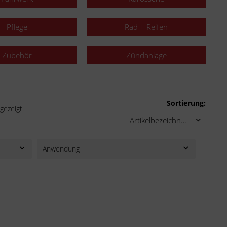
Pflege
Rad + Reifen
Zubehör
Zündanlage
Sortierung:
gezeigt.
Anwendung
1 Satz Bremsbeläge für 1 Bremsscheibe
Lieferumfang: 1 Bremsscheibe