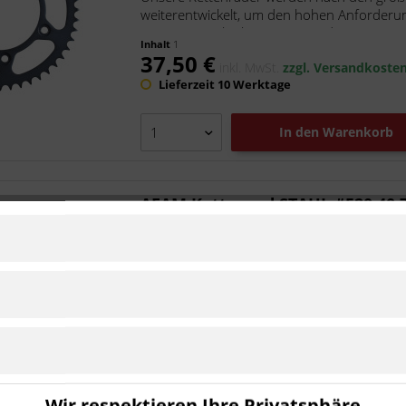
weiterentwickelt, um den hohen Anforderu
unsere superleichten Kettenräder...
Inhalt
1
37,50 €
inkl. MwSt.
zzgl. Versandkoste
Lieferzeit 10 Werktage
In den
Warenkorb
AFAM Kettenrad STAHL #520 40 
Artikel-Nr.:
a10320.40
Hersteller:
AFAM
Ist kompatibel zu Honda XR 600 R 19
Unsere Kettenräder werden nach den größt
weiterentwickelt, um den hohen Anforderu
unsere superleichten Kettenräder...
Inhalt
1
29,90 €
inkl. MwSt.
zzgl. Versandkoste
Wir respektieren Ihre Privatsphäre