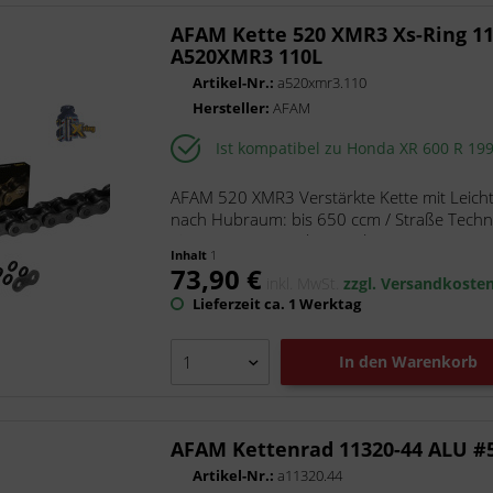
DID
AFAM Kette 520 XMR3 Xs-Ring 11
DNA Filters
A520XMR3 110L
Esjot
Artikel-Nr.:
a520xmr3.110
Hersteller:
AFAM
Gtechniq
HiFlo Filtro
Ist kompatibel zu Honda XR 600 R 19
Kettenkit DID AFAM
LeoVince
AFAM 520 XMR3 Verstärkte Kette mit Leicht
nach Hubraum: bis 650 ccm / Straße Techn
Marston-Domsel
Ø: 10.16 mm Laschenstärke:...
Meiwa
Inhalt
1
73,90 €
Moto-Master
inkl. MwSt.
zzgl. Versandkoste
Lieferzeit ca. 1 Werktag
MotoLibre
Naraku
In den
Warenkorb
NGK
Pressol
Putoline
AFAM Kettenrad 11320-44 ALU #5
Rath, pr88
Artikel-Nr.:
a11320.44
ScooterLibre