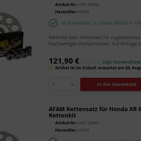
Artikel-Nr.:
KKF-30854
Hersteller:
AFAM
Ist kompatibel zu Honda XR 600 R 19
Kettenkit bzw. Kettensatz für zugewiesenes
hochwertigen Komponenten. Auf Anfrage kön
Die Kette wird offen mit...
121,90 €
inkl. MwSt.
zzgl. Versandkos
Artikel ist im Zulauf, erwartet am 20. Aug
In den
Warenkorb
AFAM Kettensatz für Honda XR 6
Kettenkit
Artikel-Nr.:
KKF-20467
Hersteller:
AFAM