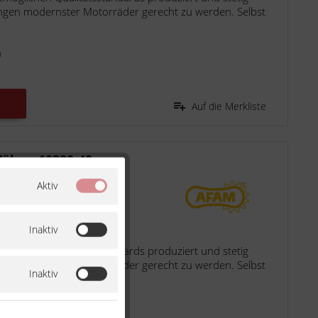
ngen modernster Motorräder gerecht zu werden. Selbst
n
Auf die Merkliste
Zähne 10320-40
Aktiv
98
Inaktiv
möglichen Qualitätsstandards produziert und stetig
ngen modernster Motorräder gerecht zu werden. Selbst
Inaktiv
n