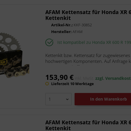
AFAM Kettensatz für Honda XR 6
Kettenkit
Artikel-Nr.:
KKF-30852
Hersteller:
AFAM
Ist kompatibel zu Honda XR 600 R 19
Kettenkit bzw. Kettensatz für zugewiesenes
hochwertigen Komponenten. Auf Anfrage kön
Die Kette wird offen mit...
153,90 €
inkl. MwSt.
zzgl. Versandkos
Lieferzeit 10 Werktage
In den
Warenkorb
AFAM Kettensatz für Honda XR 6
Kettenkit