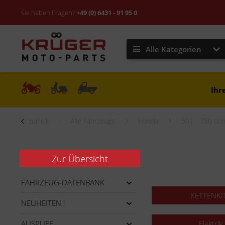
Sie haben Fragen?
+49 (0) 6431 - 91 95 0
Alle Kategorien
Ihr
zurück
Alle Fahrzeuge
Honda
501 - 750 cc
Zur Übersicht
FAHRZEUG-DATENBANK
KETTENKI
NEUHEITEN !
AUSPUFF
Elektrik