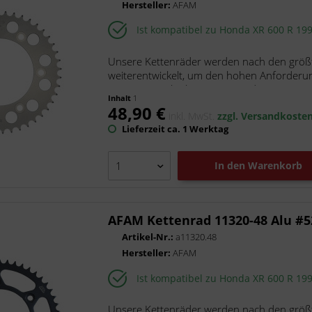
Hersteller:
AFAM
SKF
TRW
Ist kompatibel zu Honda XR 600 R 19
Tucano Urbano
Unsere Kettenräder werden nach den größt
V Parts
weiterentwickelt, um den hohen Anforderu
unsere superleichten Kettenräder...
Inhalt
1
48,90 €
inkl. MwSt.
zzgl. Versandkoste
Lieferzeit ca. 1 Werktag
In den
Warenkorb
AFAM Kettenrad 11320-48 Alu #5
Artikel-Nr.:
a11320.48
Hersteller:
AFAM
Ist kompatibel zu Honda XR 600 R 19
Unsere Kettenräder werden nach den größt