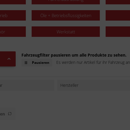
rieb
Öle + Betriebsflüssigkeiten
hör
Werkstatt
Fahrzeugfilter pausieren um alle Produkte zu sehen.
Es werden nur Artikel für ihr Fahrzeug an
Pausieren
ar
Hersteller
AFAM
BAAS bike parts
Buzzetti
gen
D.I.D.
DENSO