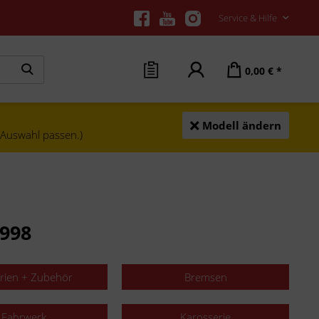
Service & Hilfe
0,00 € *
Modell ändern
e Auswahl passen.)
1998
erien + Zubehör
Bremsen
Fahrwerk
Karosserie