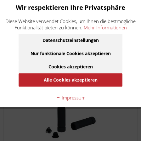
Bowdenzugöler Zur einfachen Pflege und Instandhaltung
Wir respektieren Ihre Privatsphäre
aller Bowden- und Gaszüge. Dieses nützliche Hilfsmittel
vereinfacht die regelmäßige Pflege einfach, sauber und
Diese Website verwendet Cookies, um Ihnen die bestmögliche
schnell. Achtung: Teflonbeschichtete Züge nur mit...
Funktionalität bieten zu können.
Mehr Informationen
Inhalt
1
18,90 €
inkl. MwSt.
zzgl. Versandkosten
Datenschutzeinstellungen
Lieferzeit ca. 1 Werktag
Nur funktionale Cookies akzeptieren
In den
Warenkorb
Cookies akzeptieren
Auf die Merkliste
Alle Cookies akzeptieren
Impressum