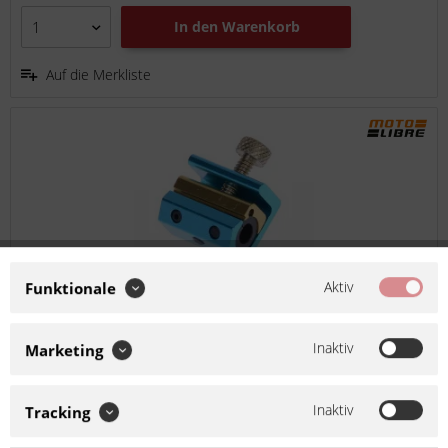
In den
Warenkorb
Auf die Merkliste
Aktiv
Funktionale
MotoLibre Bowdenzugöler 332000
Inaktiv
Marketing
Artikel-Nr.:
332000
Hersteller:
MotoLibre
Inaktiv
Tracking
Ist kompatibel zu Husqvarna CR 250 2002